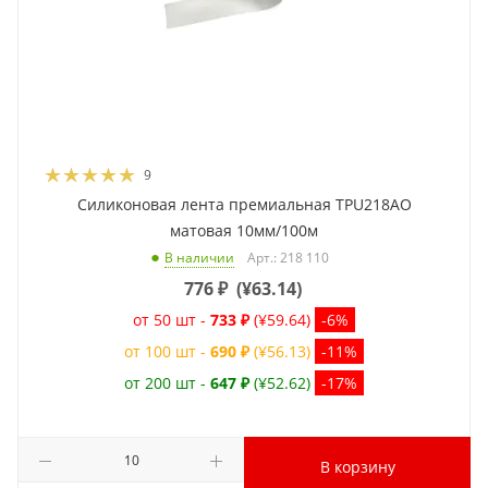
9
Силиконовая лента премиальная TPU218AO
матовая 10мм/100м
Арт.: 218 110
В наличии
776
₽
(
¥63.14
)
от 50 шт -
733 ₽
(¥59.64)
-6%
от 100 шт -
690 ₽
(¥56.13)
-11%
от 200 шт -
647 ₽
(¥52.62)
-17%
В корзину