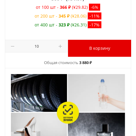
от 100 шт -
366 ₽
(¥29.82)
-6%
от 200 шт -
345 ₽
(¥28.06)
-11%
от 400 шт -
323 ₽
(¥26.31)
-17%
В корзину
Общая стоимость
3 880 ₽