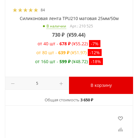
84
Силиконовая лента TPU210 матовая 25мм/50м
Арт.: 210 525
В наличии
730
₽
(
¥59.44
)
от 40 шт -
678 ₽
(¥55.22)
-7%
от 80 шт -
639 ₽
(¥51.97)
-12%
от 160 шт -
599 ₽
(¥48.72)
-18%
В корзину
Общая стоимость
3 650 ₽