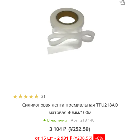
21
Силиконовая лента премиальная TPU218AO
матовая 40мм/100м
Арт.: 218 140
В наличии
3 104
₽
(
¥252.59
)
от 15 шт -
2 931 ₽
(¥238.56)
-6%