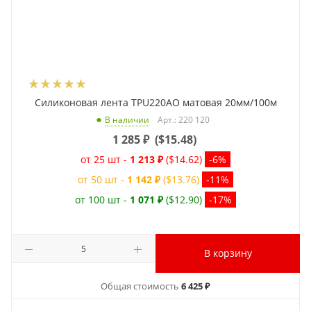
Силиконовая лента TPU220AO матовая 20мм/100м
Арт.: 220 120
В наличии
1 285
₽
(
$15.48
)
от 25 шт -
1 213 ₽
($14.62)
-6%
от 50 шт -
1 142 ₽
($13.76)
-11%
от 100 шт -
1 071 ₽
($12.90)
-17%
В корзину
Общая стоимость
6 425 ₽