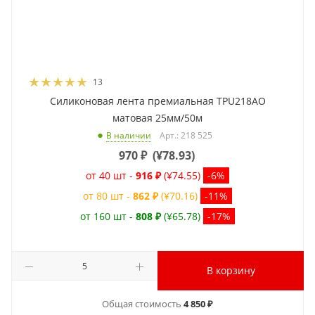
13
Силиконовая лента премиальная TPU218AO
матовая 25мм/50м
Арт.: 218 525
В наличии
970
₽
(
¥78.93
)
от 40 шт -
916 ₽
(¥74.55)
-6%
от 80 шт -
862 ₽
(¥70.16)
-11%
от 160 шт -
808 ₽
(¥65.78)
-17%
В корзину
Общая стоимость
4 850 ₽