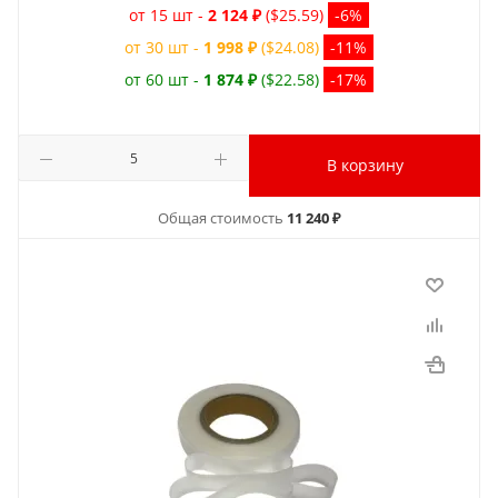
от 15 шт -
2 124 ₽
($25.59)
-6%
от 30 шт -
1 998 ₽
($24.08)
-11%
от 60 шт -
1 874 ₽
($22.58)
-17%
В корзину
Общая стоимость
11 240 ₽