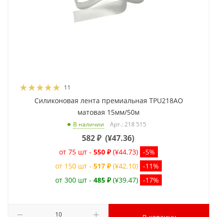
11
Силиконовая лента премиальная TPU218AO
матовая 15мм/50м
Арт.: 218 515
В наличии
582
₽
(
¥47.36
)
от 75 шт -
550 ₽
(¥44.73)
-5%
от 150 шт -
517 ₽
(¥42.10)
-11%
от 300 шт -
485 ₽
(¥39.47)
-17%