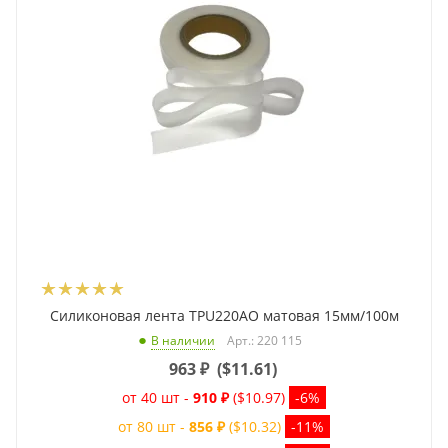
Силиконовая лента TPU220AO матовая 15мм/100м
Арт.: 220 115
В наличии
963
₽
(
$11.61
)
от 40 шт -
910 ₽
($10.97)
-6%
от 80 шт -
856 ₽
($10.32)
-11%