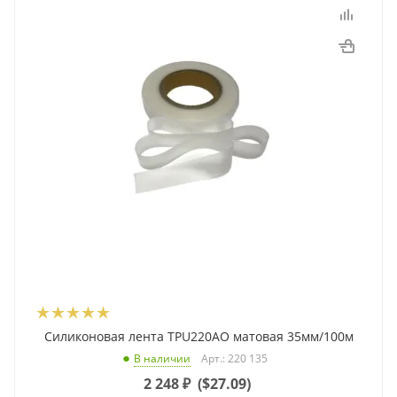
Силиконовая лента TPU220AO матовая 35мм/100м
Арт.: 220 135
В наличии
2 248
₽
(
$27.09
)