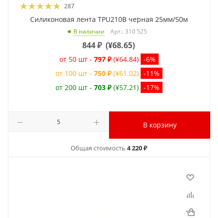
287
Силиконовая лента TPU210B черная 25мм/50м
Арт.: 310 525
В наличии
844
₽
(
¥68.65
)
от 50 шт -
797 ₽
(¥64.84)
-6%
от 100 шт -
750 ₽
(¥61.02)
-11%
от 200 шт -
703 ₽
(¥57.21)
-17%
В корзину
Общая стоимость
4 220 ₽