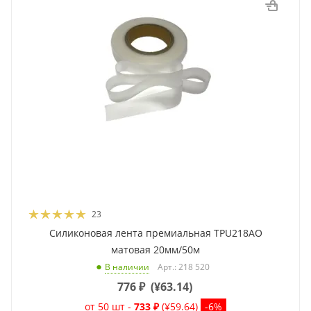
23
Силиконовая лента премиальная TPU218AO
матовая 20мм/50м
Арт.: 218 520
В наличии
776
₽
(
¥63.14
)
от 50 шт -
733 ₽
(¥59.64)
-6%