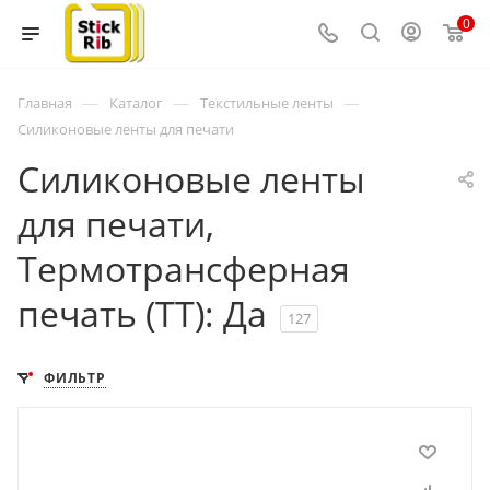
0
—
—
—
Главная
Каталог
Текстильные ленты
Силиконовые ленты для печати
Силиконовые ленты
для печати,
Термотрансферная
печать (ТТ): Да
127
ФИЛЬТР