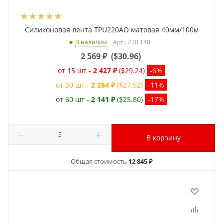
Силиконовая лента TPU220AO матовая 40мм/100м
Арт.: 220 140
В наличии
2 569
₽
(
$30.96
)
от 15 шт -
2 427 ₽
($29.24)
-6%
от 30 шт -
2 284 ₽
($27.52)
-11%
от 60 шт -
2 141 ₽
($25.80)
-17%
В корзину
Общая стоимость
12 845 ₽