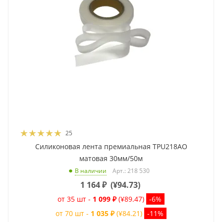
25
Силиконовая лента премиальная TPU218AO
матовая 30мм/50м
Арт.: 218 530
В наличии
1 164
₽
(
¥94.73
)
от 35 шт -
1 099 ₽
(¥89.47)
-6%
от 70 шт -
1 035 ₽
(¥84.21)
-11%