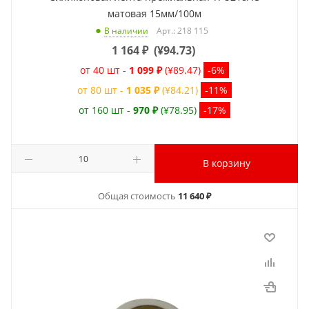
матовая 15мм/100м
Арт.: 218 115
В наличии
1 164
₽
(
¥94.73
)
от 40 шт -
1 099 ₽
(¥89.47)
-6%
от 80 шт -
1 035 ₽
(¥84.21)
-11%
от 160 шт -
970 ₽
(¥78.95)
-17%
В корзину
Общая стоимость
11 640 ₽