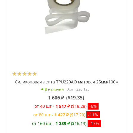
Силиконовая лента TPU220AO матовая 25мм/100м
Арт.: 220 125
В наличии
1 606
₽
(
$19.35
)
от 40 шт -
1 517 ₽
($18.28)
-6%
от 80 шт -
1 427 ₽
($17.20)
-11%
от 160 шт -
1 339 ₽
($16.13)
-17%