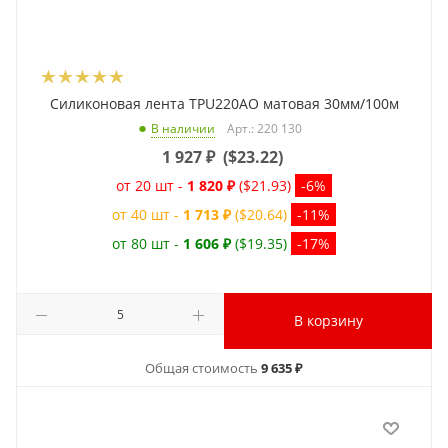
Силиконовая лента TPU220AO матовая 30мм/100м
Арт.: 220 130
В наличии
1 927
₽
(
$23.22
)
от 20 шт -
1 820 ₽
($21.93)
-6%
от 40 шт -
1 713 ₽
($20.64)
-11%
от 80 шт -
1 606 ₽
($19.35)
-17%
В корзину
Общая стоимость
9 635 ₽