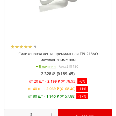
9
Силиконовая лента премиальная TPU218AO
матовая 30мм/100м
Арт.: 218 130
В наличии
2 328
₽
(
¥189.45
)
от 20 шт -
2 199 ₽
(¥178.93)
-6%
от 40 шт -
2 069 ₽
(¥168.40)
-11%
от 80 шт -
1 940 ₽
(¥157.88)
-17%