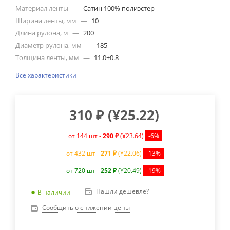
Материал ленты
—
Сатин 100% полиэстер
Ширина ленты, мм
—
10
Длина рулона, м
—
200
Диаметр рулона, мм
—
185
Толщина ленты, мм
—
11.0±0.8
Все характеристики
310
₽
(
¥25.22
)
от 144 шт -
290 ₽
(¥23.64)
-6%
от 432 шт -
271 ₽
(¥22.06)
-13%
от 720 шт -
252 ₽
(¥20.49)
-19%
Нашли дешевле?
В наличии
Сообщить о снижении цены