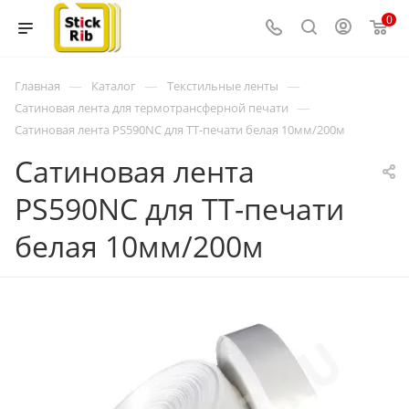
0
—
—
—
Главная
Каталог
Текстильные ленты
—
Сатиновая лента для термотрансферной печати
Сатиновая лента PS590NC для ТТ-печати белая 10мм/200м
Сатиновая лента
PS590NC для ТТ-печати
белая 10мм/200м