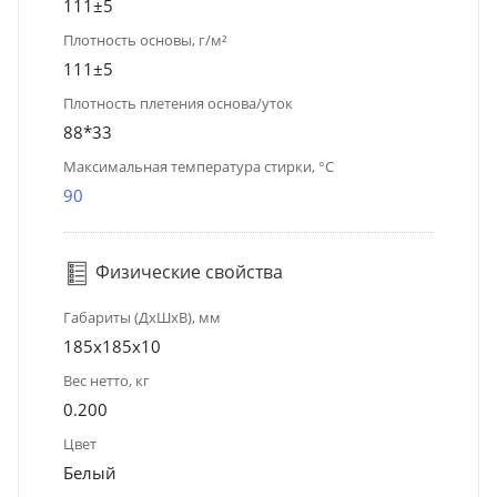
111±5
Плотность основы, г/м²
111±5
Плотность плетения основа/уток
88*33
Максимальная температура стирки, °C
90
Физические свойства
Габариты (ДхШхВ), мм
185х185х10
Вес нетто, кг
0.200
Цвет
Белый