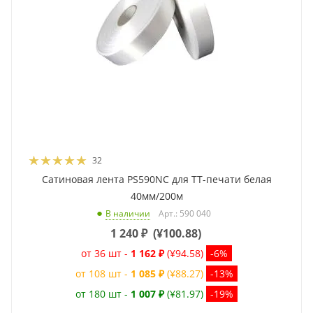
32
Сатиновая лента PS590NC для ТТ-печати белая
40мм/200м
Арт.: 590 040
В наличии
1 240
₽
(
¥100.88
)
от 36 шт -
1 162 ₽
(¥94.58)
-6%
от 108 шт -
1 085 ₽
(¥88.27)
-13%
от 180 шт -
1 007 ₽
(¥81.97)
-19%