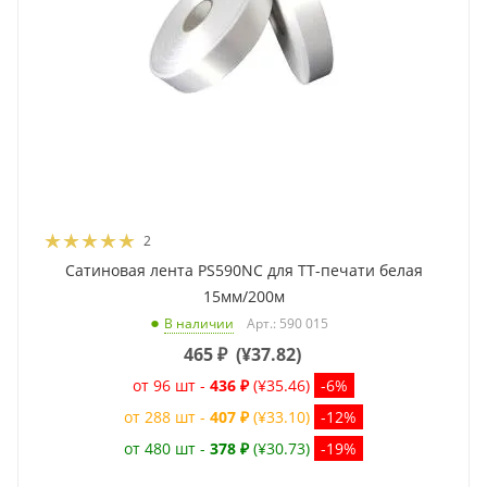
2
Сатиновая лента PS590NC для ТТ-печати белая
15мм/200м
Арт.: 590 015
В наличии
465
₽
(
¥37.82
)
от 96 шт -
436 ₽
(¥35.46)
-6%
от 288 шт -
407 ₽
(¥33.10)
-12%
от 480 шт -
378 ₽
(¥30.73)
-19%