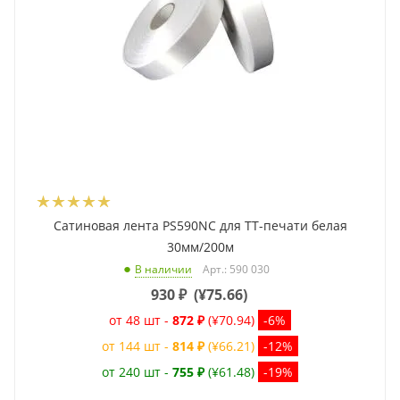
Сатиновая лента PS590NC для ТТ-печати белая
30мм/200м
Арт.: 590 030
В наличии
930
₽
(
¥75.66
)
от 48 шт -
872 ₽
(¥70.94)
-6%
от 144 шт -
814 ₽
(¥66.21)
-12%
от 240 шт -
755 ₽
(¥61.48)
-19%