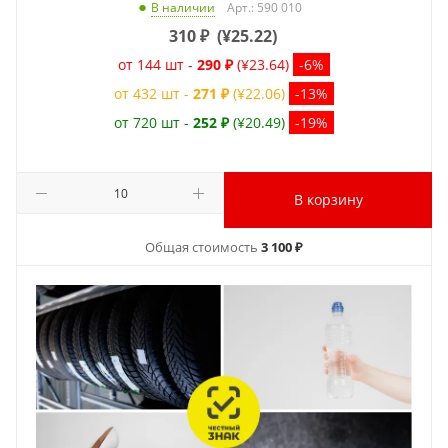
Арт.: 590 010
В наличии
310
₽
(
¥25.22
)
от 144 шт -
290 ₽
(¥23.64)
-6%
от 432 шт -
271 ₽
(¥22.06)
-13%
от 720 шт -
252 ₽
(¥20.49)
-19%
В корзину
Общая стоимость
3 100 ₽