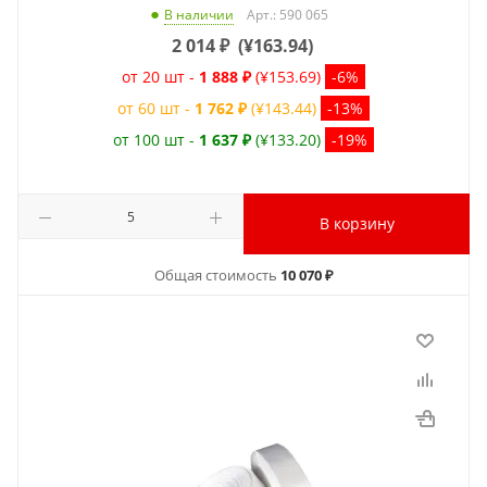
Арт.: 590 065
В наличии
2 014
₽
(
¥163.94
)
от 20 шт -
1 888 ₽
(¥153.69)
-6%
от 60 шт -
1 762 ₽
(¥143.44)
-13%
от 100 шт -
1 637 ₽
(¥133.20)
-19%
В корзину
Общая стоимость
10 070 ₽