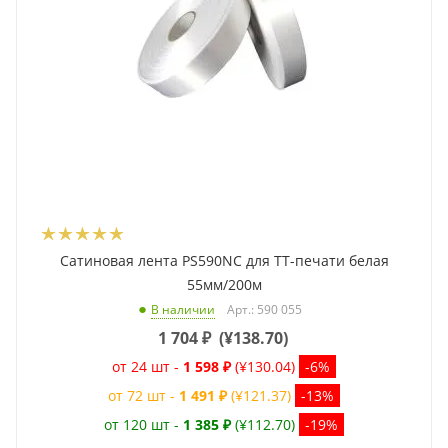
Сатиновая лента PS590NC для ТТ-печати белая
55мм/200м
Арт.: 590 055
В наличии
1 704
₽
(
¥138.70
)
от 24 шт -
1 598 ₽
(¥130.04)
-6%
от 72 шт -
1 491 ₽
(¥121.37)
-13%
от 120 шт -
1 385 ₽
(¥112.70)
-19%