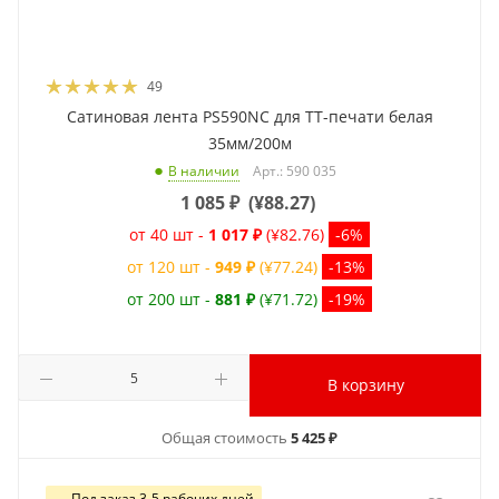
49
Сатиновая лента PS590NC для ТТ-печати белая
35мм/200м
Арт.: 590 035
В наличии
1 085
₽
(
¥88.27
)
от 40 шт -
1 017 ₽
(¥82.76)
-6%
от 120 шт -
949 ₽
(¥77.24)
-13%
от 200 шт -
881 ₽
(¥71.72)
-19%
В корзину
Общая стоимость
5 425 ₽
Под заказ 3-5 рабочих дней