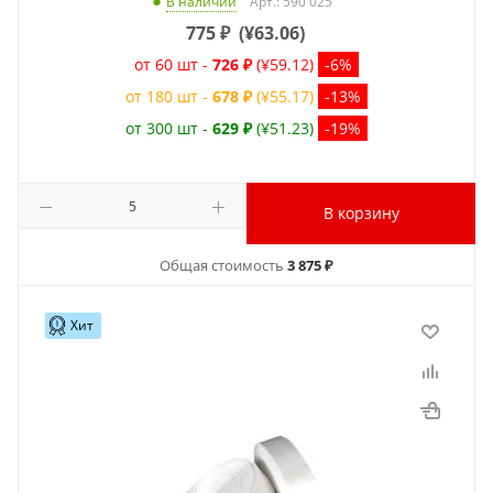
Арт.: 590 025
В наличии
775
₽
(
¥63.06
)
от 60 шт -
726 ₽
(¥59.12)
-6%
от 180 шт -
678 ₽
(¥55.17)
-13%
от 300 шт -
629 ₽
(¥51.23)
-19%
В корзину
Общая стоимость
3 875 ₽
Хит