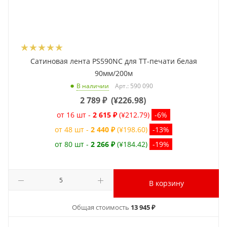
Сатиновая лента PS590NC для ТТ-печати белая
90мм/200м
Арт.: 590 090
В наличии
2 789
₽
(
¥226.98
)
от 16 шт -
2 615 ₽
(¥212.79)
-6%
от 48 шт -
2 440 ₽
(¥198.60)
-13%
от 80 шт -
2 266 ₽
(¥184.42)
-19%
В корзину
Общая стоимость
13 945 ₽