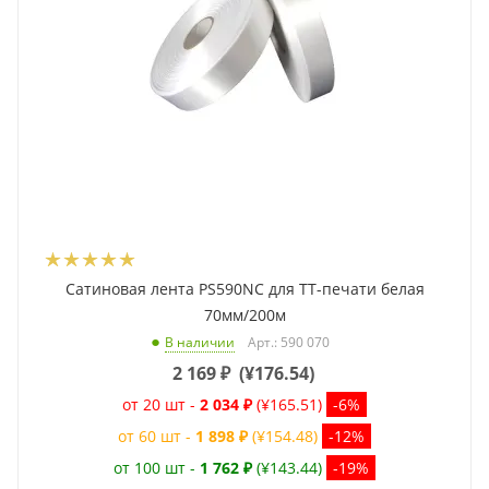
Сатиновая лента PS590NC для ТТ-печати белая
70мм/200м
Арт.: 590 070
В наличии
2 169
₽
(
¥176.54
)
от 20 шт -
2 034 ₽
(¥165.51)
-6%
от 60 шт -
1 898 ₽
(¥154.48)
-12%
от 100 шт -
1 762 ₽
(¥143.44)
-19%