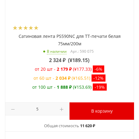
Сатиновая лента PS590NC для ТТ-печати белая
75мм/200м
Арт.: 590 075
В наличии
2 324
₽
(
¥189.15
)
от 20 шт -
2 179 ₽
(¥177.33)
-6%
от 60 шт -
2 034 ₽
(¥165.51)
-12%
от 100 шт -
1 888 ₽
(¥153.69)
-19%
В корзину
Общая стоимость
11 620 ₽