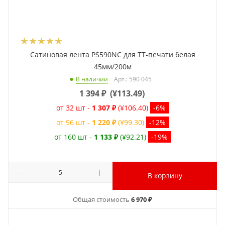
Сатиновая лента PS590NC для ТТ-печати белая
45мм/200м
Арт.: 590 045
В наличии
1 394
₽
(
¥113.49
)
от 32 шт -
1 307 ₽
(¥106.40)
-6%
от 96 шт -
1 220 ₽
(¥99.30)
-12%
от 160 шт -
1 133 ₽
(¥92.21)
-19%
В корзину
Общая стоимость
6 970 ₽