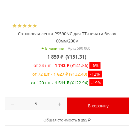
Сатиновая лента PS590NC для ТТ-печати белая
60мм/200м
Арт.: 590 060
В наличии
1 859
₽
(
¥151.31
)
от 24 шт -
1 743 ₽
(¥141.86)
-6%
от 72 шт -
1 627 ₽
(¥132.40)
-12%
от 120 шт -
1 511 ₽
(¥122.94)
-19%
В корзину
Общая стоимость
9 295 ₽