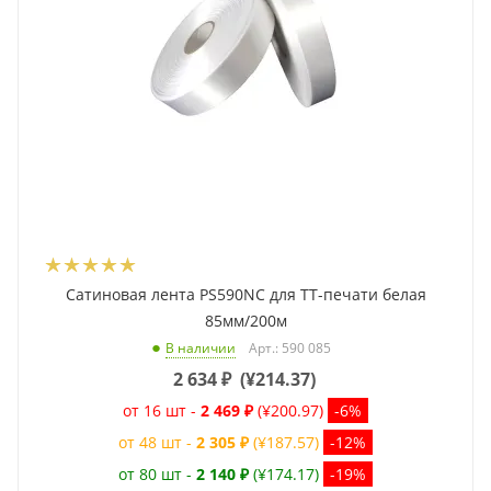
Сатиновая лента PS590NC для ТТ-печати белая
85мм/200м
Арт.: 590 085
В наличии
2 634
₽
(
¥214.37
)
от 16 шт -
2 469 ₽
(¥200.97)
-6%
от 48 шт -
2 305 ₽
(¥187.57)
-12%
от 80 шт -
2 140 ₽
(¥174.17)
-19%