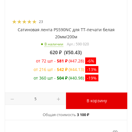
23
Сатиновая лента PS590NC для ТТ-печати белая
20мм/200м
Арт.: 590 020
В наличии
620
₽
(
¥50.43
)
от 72 шт -
581 ₽
(¥47.28)
-6%
от 216 шт -
542 ₽
(¥44.13)
-13%
от 360 шт -
504 ₽
(¥40.98)
-19%
В корзину
Общая стоимость
3 100 ₽