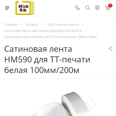
0
—
—
—
Главная
Каталог
Текстильные ленты
—
Сатиновая лента для термотрансферной печати
Сатиновая лента HM590 для ТТ-печати белая 100мм/200м
Сатиновая лента
HM590 для ТТ-печати
белая 100мм/200м