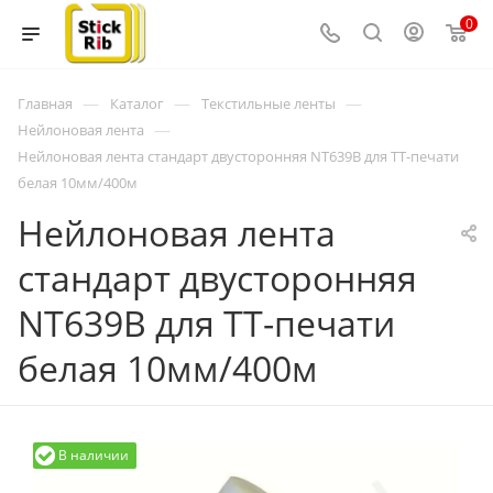
0
—
—
—
Главная
Каталог
Текстильные ленты
—
Нейлоновая лента
Нейлоновая лента стандарт двусторонняя NT639B для ТТ-печати
белая 10мм/400м
Нейлоновая лента
стандарт двусторонняя
NT639B для ТТ-печати
белая 10мм/400м
В наличии