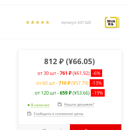
Артикул:
637 420
812
₽
(
¥66.05
)
от 30 шт -
761 ₽
(¥61.92)
-6%
от 60 шт -
710 ₽
(¥57.79)
-13%
от 120 шт -
659 ₽
(¥53.66)
-19%
Нашли дешевле?
В наличии
Сообщить о снижении цены