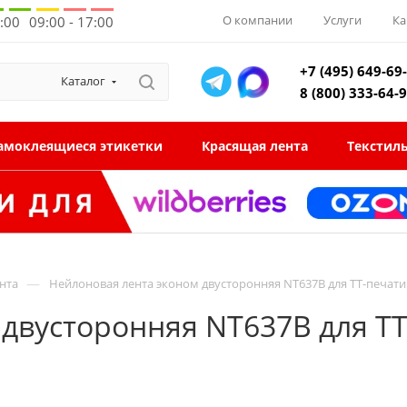
О компании
Услуги
Ка
8:00
09:00 - 17:00
+7 (495) 649-69
Каталог
8 (800) 333-64-
амоклеящиеся этикетки
Красящая лента
Текстил
—
нта
Нейлоновая лента эконом двусторонняя NT637B для ТТ-печат
двусторонняя NT637B для ТТ