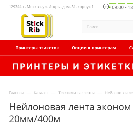
129344, г. Москва, ул. Искры, дом. 31, корпус 1
09:00 - 1
Принтеры этикеток
Опции к принтерам
С
—
—
—
Главная
Каталог
Текстильные ленты
Нейлоновая ле
Нейлоновая лента эконом 
20мм/400м