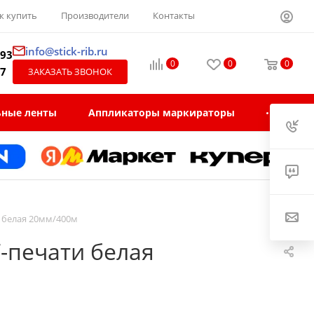
к купить
Производители
Контакты
info@stick-rib.ru
-93
0
0
0
97
ЗАКАЗАТЬ ЗВОНОК
ьные ленты
Аппликаторы маркираторы
и белая 20мм/400м
-печати белая