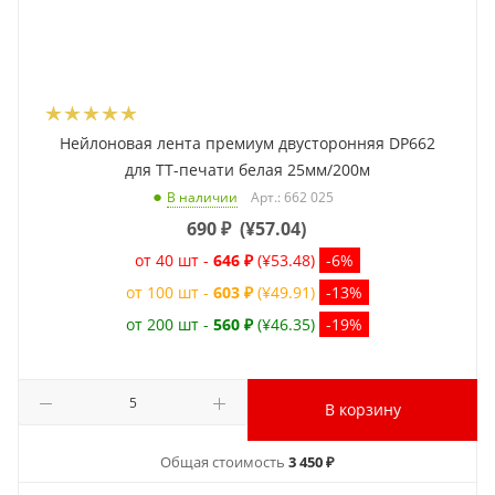
Нейлоновая лента премиум двусторонняя DP662
для ТТ-печати белая 25мм/200м
Арт.: 662 025
В наличии
690
₽
(
¥57.04
)
от 40 шт -
646 ₽
(¥53.48)
-6%
от 100 шт -
603 ₽
(¥49.91)
-13%
от 200 шт -
560 ₽
(¥46.35)
-19%
В корзину
Общая стоимость
3 450 ₽