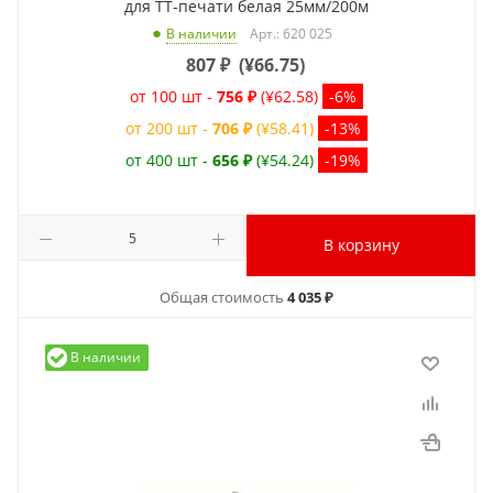
для ТТ-печати белая 25мм/200м
Арт.: 620 025
В наличии
807
₽
(
¥66.75
)
от 100 шт -
756 ₽
(¥62.58)
-6%
от 200 шт -
706 ₽
(¥58.41)
-13%
от 400 шт -
656 ₽
(¥54.24)
-19%
В корзину
Общая стоимость
4 035 ₽
В наличии