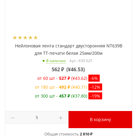
Нейлоновая лента стандарт двусторонняя NT639B
для ТТ-печати белая 25мм/200м
Арт.: 639 025
В наличии
562
₽
(
¥46.53
)
от 60 шт -
527 ₽
(¥43.62)
-6%
от 180 шт -
492 ₽
(¥40.71)
-12%
от 300 шт -
457 ₽
(¥37.80)
-19%
В корзину
Общая стоимость
2 810 ₽