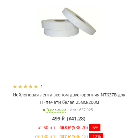
1
Нейлоновая лента эконом двусторонняя NT637B для
ТТ-печати белая 25мм/200м
Арт.: 637 025
В наличии
499
₽
(
¥41.28
)
от 60 шт -
468 ₽
(¥38.70)
-6%
от 180 шт -
437 ₽
(¥36.12)
-12%