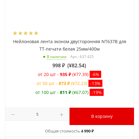
Нейлоновая лента эконом двусторонняя NT637B для
ТТ-печати белая 25мм/400м
Арт.: 637 425
В наличии
998
₽
(
¥82.54
)
от 20 шт -
935 ₽
(¥77.39)
-6%
от 50 шт -
873 ₽
(¥72.23)
-13%
от 100 шт -
811 ₽
(¥67.07)
-19%
В корзину
Общая стоимость
4 990 ₽