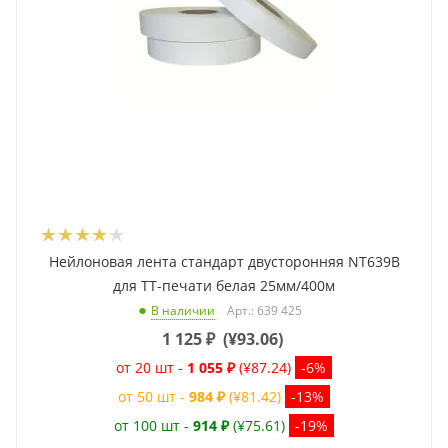
Нейлоновая лента стандарт двусторонняя NT639B
для ТТ-печати белая 25мм/400м
Арт.: 639 425
В наличии
1 125
₽
(
¥93.06
)
от 20 шт -
1 055 ₽
(¥87.24)
-6%
от 50 шт -
984 ₽
(¥81.42)
-13%
от 100 шт -
914 ₽
(¥75.61)
-19%