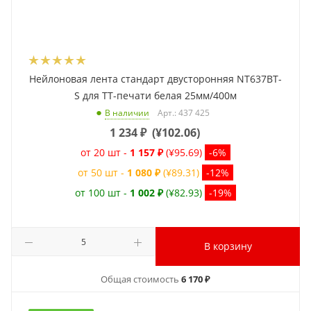
Нейлоновая лента стандарт двусторонняя NT637BT-
S для ТТ-печати белая 25мм/400м
Арт.: 437 425
В наличии
1 234
₽
(
¥102.06
)
от 20 шт -
1 157 ₽
(¥95.69)
-6%
от 50 шт -
1 080 ₽
(¥89.31)
-12%
от 100 шт -
1 002 ₽
(¥82.93)
-19%
В корзину
Общая стоимость
6 170 ₽