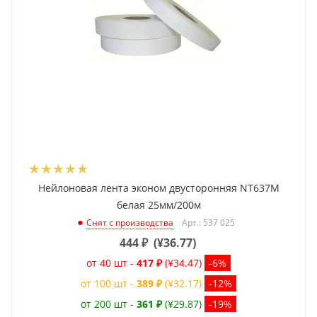
Нейлоновая лента эконом двусторонняя NT637M
белая 25мм/200м
Арт.: 537 025
Снят с производства
444
₽
(
¥36.77
)
от 40 шт -
417 ₽
(¥34.47)
-6%
от 100 шт -
389 ₽
(¥32.17)
-12%
от 200 шт -
361 ₽
(¥29.87)
-19%