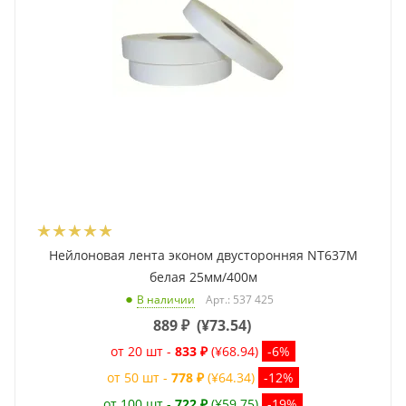
Нейлоновая лента эконом двусторонняя NT637M
белая 25мм/400м
Арт.: 537 425
В наличии
889
₽
(
¥73.54
)
от 20 шт -
833 ₽
(¥68.94)
-6%
от 50 шт -
778 ₽
(¥64.34)
-12%
от 100 шт -
722 ₽
(¥59.75)
-19%