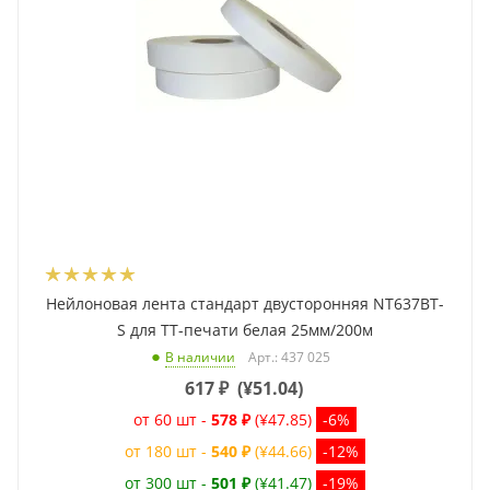
Нейлоновая лента стандарт двусторонняя NT637BT-
S для ТТ-печати белая 25мм/200м
Арт.: 437 025
В наличии
617
₽
(
¥51.04
)
от 60 шт -
578 ₽
(¥47.85)
-6%
от 180 шт -
540 ₽
(¥44.66)
-12%
от 300 шт -
501 ₽
(¥41.47)
-19%