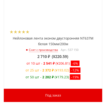
Нейлоновая лента эконом двусторонняя NT637M
белая 150мм/200м
Арт.: 537 150
Снят с производства
2 710
₽
(
¥220.59
)
от 10 шт -
2 541 ₽
(¥206.81)
-6%
от 25 шт -
2 372 ₽
(¥193.02)
-12%
от 50 шт -
2 202 ₽
(¥179.23)
-19%
Под заказ