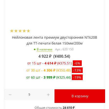
Нейлоновая лента премиум двусторонняя NT620B
для ТТ-печати белая 150мм/200м
Арт.: 620 150
В наличии
4 922
₽
(
¥400.54
)
от 15 шт -
4 614 ₽
(¥375.51)
-6%
от 30 шт -
4 306 ₽
(¥350.48)
-13%
от 60 шт -
3 999 ₽
(¥325.44)
-19%
В корзину
Общая стоимость
24 610 ₽