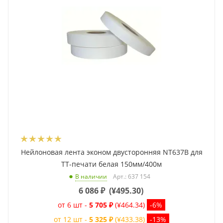
Нейлоновая лента эконом двусторонняя NT637B для
ТТ-печати белая 150мм/400м
Арт.: 637 154
В наличии
6 086
₽
(
¥495.30
)
от 6 шт -
5 705 ₽
(¥464.34)
-6%
от 12 шт -
5 325 ₽
(¥433.38)
-13%