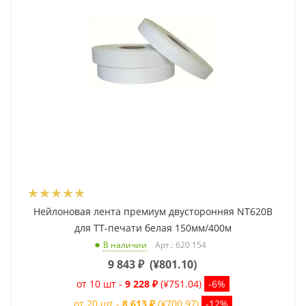
Нейлоновая лента премиум двусторонняя NT620B
для ТТ-печати белая 150мм/400м
Арт.: 620 154
В наличии
9 843
₽
(
¥801.10
)
от 10 шт -
9 228 ₽
(¥751.04)
-6%
от 20 шт -
8 613 ₽
(¥700.97)
-12%