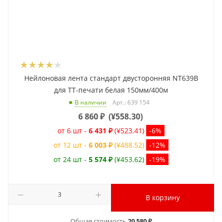
Нейлоновая лента стандарт двусторонняя NT639B
для ТТ-печати белая 150мм/400м
Арт.: 639 154
В наличии
6 860
₽
(
¥558.30
)
от 6 шт -
6 431 ₽
(¥523.41)
-6%
от 12 шт -
6 003 ₽
(¥488.52)
-12%
от 24 шт -
5 574 ₽
(¥453.62)
-19%
В корзину
Общая стоимость
20 580 ₽