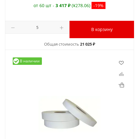
от 60 шт -
3 417 ₽
(¥278.06)
-19%
В корзину
Общая стоимость
21 025 ₽
В наличии