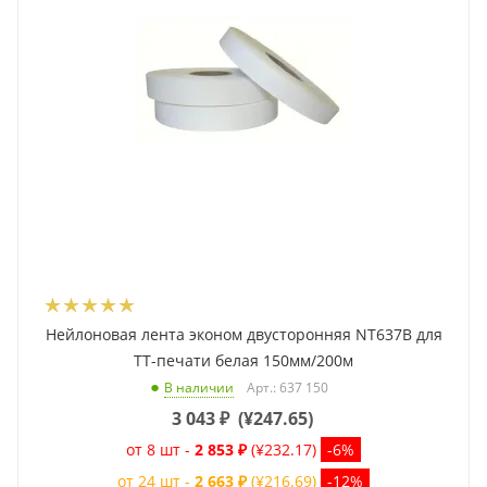
Нейлоновая лента эконом двусторонняя NT637B для
ТТ-печати белая 150мм/200м
Арт.: 637 150
В наличии
3 043
₽
(
¥247.65
)
от 8 шт -
2 853 ₽
(¥232.17)
-6%
от 24 шт -
2 663 ₽
(¥216.69)
-12%