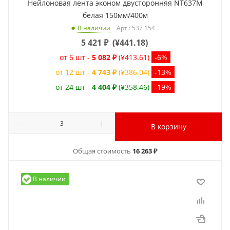
Нейлоновая лента эконом двусторонняя NT637M
белая 150мм/400м
Арт.: 537 154
В наличии
5 421
₽
(
¥441.18
)
от 6 шт -
5 082 ₽
(¥413.61)
-6%
от 12 шт -
4 743 ₽
(¥386.04)
-13%
от 24 шт -
4 404 ₽
(¥358.46)
-19%
В корзину
Общая стоимость
16 263 ₽
В наличии