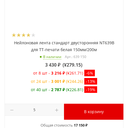
Нейлоновая лента стандарт двусторонняя NT639B
для ТТ-печати белая 150мм/200м
Арт.: 639 150
В наличии
3 430
₽
(
¥279.15
)
от 8 шт -
3 216 ₽
(¥261.71)
-6%
от 24 шт -
3 001 ₽
(¥244.26)
-13%
от 40 шт -
2 787 ₽
(¥226.81)
-19%
В корзину
Общая стоимость
17 150 ₽