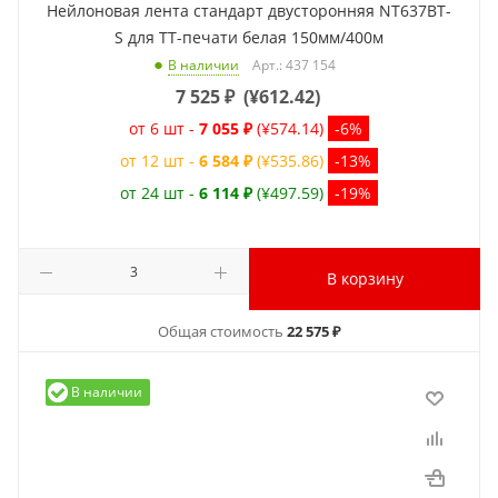
Нейлоновая лента стандарт двусторонняя NT637BT-
S для ТТ-печати белая 150мм/400м
Арт.: 437 154
В наличии
7 525
₽
(
¥612.42
)
от 6 шт -
7 055 ₽
(¥574.14)
-6%
от 12 шт -
6 584 ₽
(¥535.86)
-13%
от 24 шт -
6 114 ₽
(¥497.59)
-19%
В корзину
Общая стоимость
22 575 ₽
В наличии