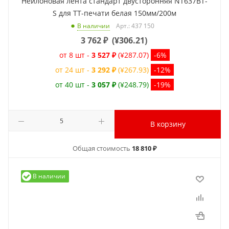
Нейлоновая лента стандарт двусторонняя NT637BT-
S для ТТ-печати белая 150мм/200м
Арт.: 437 150
В наличии
3 762
₽
(
¥306.21
)
от 8 шт -
3 527 ₽
(¥287.07)
-6%
от 24 шт -
3 292 ₽
(¥267.93)
-12%
от 40 шт -
3 057 ₽
(¥248.79)
-19%
В корзину
Общая стоимость
18 810 ₽
В наличии