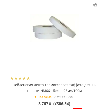
Нейлоновая лента термоклеевая таффета для ТТ-
печати HM661 белая 95мм/100м
Арт.: 661 095
Под заказ
3 767
₽
(
¥306.54
)