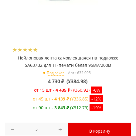
Нейлоновая лента самоклеящаяся на подложке
SA637B2 для ТТ-печати белая 95мм/200м
Арт.: 632 095
Под заказ
4 730
₽
(
¥384.98
)
от 15 шт -
4 435 ₽
(¥360.92)
-6%
от 45 шт -
4 139 ₽
(¥336.85)
-12%
от 90 шт -
3 843 ₽
(¥312.79)
-19%
В корзину