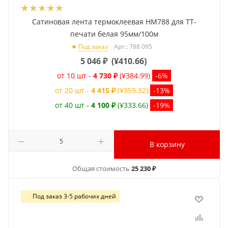
Сатиновая лента термоклеевая HM788 для ТТ-
печати белая 95мм/100м
Арт.: 788 095
Под заказ
5 046
₽
(
¥410.66
)
от 10 шт -
4 730 ₽
(¥384.99)
-6%
от 20 шт -
4 415 ₽
(¥359.32)
-13%
от 40 шт -
4 100 ₽
(¥333.66)
-19%
В корзину
Общая стоимость
25 230 ₽
Под заказ 3-5 рабочих дней