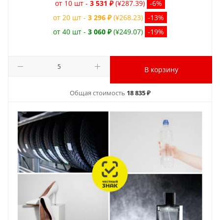
от 10 шт -
3 531 ₽
(¥287.39)
-6%
от 20 шт -
3 296 ₽
(¥268.23)
-13%
от 40 шт -
3 060 ₽
(¥249.07)
-19%
В корзину
Общая стоимость
18 835 ₽