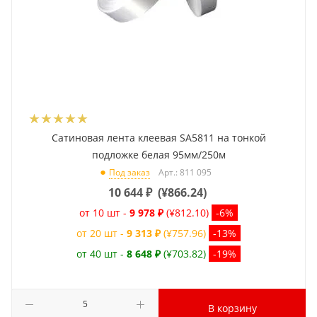
Сатиновая лента клеевая SA5811 на тонкой
подложке белая 95мм/250м
Арт.: 811 095
Под заказ
10 644
₽
(
¥866.24
)
от 10 шт -
9 978 ₽
(¥812.10)
-6%
от 20 шт -
9 313 ₽
(¥757.96)
-13%
от 40 шт -
8 648 ₽
(¥703.82)
-19%
В корзину