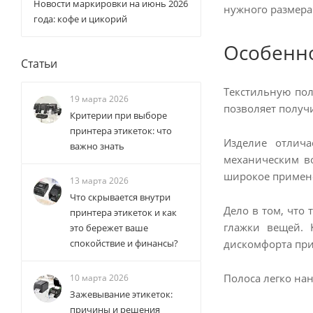
Новости маркировки на июнь 2026
нужного размера
года: кофе и цикорий
Особенн
Статьи
Текстильную пол
19 марта 2026
позволяет получ
Критерии при выборе
принтера этикеток: что
Изделие отлича
важно знать
механическим во
широкое примене
13 марта 2026
Что скрывается внутри
Дело в том, что
принтера этикеток и как
глажки вещей. 
это бережет ваше
дискомфорта при
спокойствие и финансы?
Полоса легко нан
10 марта 2026
Зажевывание этикеток:
причины и решения