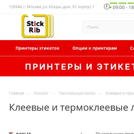
129344, г. Москва, ул. Искры, дом. 31, корпус 1
09:00 - 1
Принтеры этикеток
Опции к принтерам
С
—
—
—
Главная
Каталог
Текстильные ленты
Клеевые и тер
Клеевые и термоклеевые 
По умолчанию (воз
ФИЛЬТР