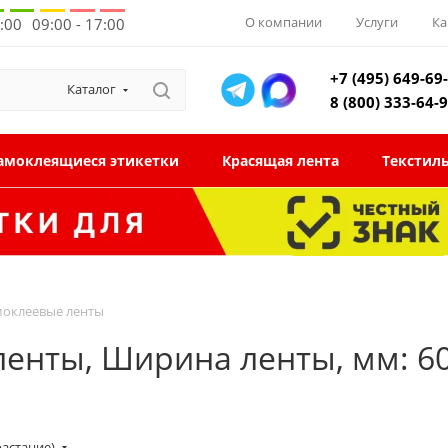
О компании
Услуги
Ка
8:00
09:00 - 17:00
+7 (495) 649-69
Каталог
8 (800) 333-64-
амоклеящиеся этикетки
Красящая лента
Текстил
моклеевые ленты
ленты, Ширина ленты, мм: 6
растание)