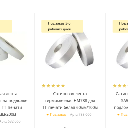
Под заказ 3-5
Под з
й
рабочих дней
рабо
ая лента
Сатиновая лента
Сатин
я на подложке
термоклеевая HM788 для
SA5
я ТТ-печати
ТТ-печати белая 60мм/100м
подлож
0мм/200м
Арт.: 788 060
Под заказ
Под
Арт.: 632 060