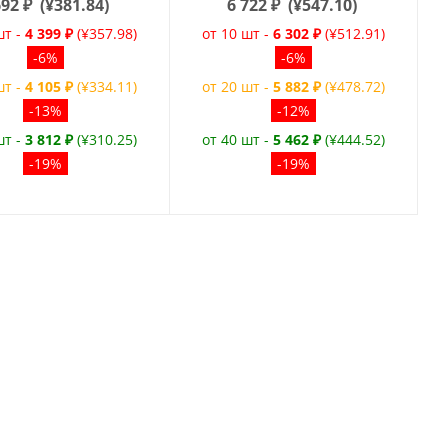
692
₽
(
¥381.84
)
6 722
₽
(
¥547.10
)
шт -
4 399 ₽
(¥357.98)
от 10 шт -
6 302 ₽
(¥512.91)
-6%
-6%
шт -
4 105 ₽
(¥334.11)
от 20 шт -
5 882 ₽
(¥478.72)
-13%
-12%
шт -
3 812 ₽
(¥310.25)
от 40 шт -
5 462 ₽
(¥444.52)
-19%
-19%