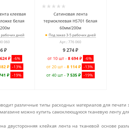
ента клеевая
Сатиновая лента
дложке белая
термоклеевая HS701 белая
/200м
60мм/200м
5 рабочих дней
Под заказ 3-5 рабочих дней
00 060
Арт.: 776 060
66
₽
9 274
₽
 624 ₽
-6%
от 10 шт -
8 694 ₽
-6%
182 ₽
-13%
от 20 шт -
8 114 ₽
-13%
741 ₽
-19%
от 40 шт -
7 535 ₽
-19%
зводит различные типы расходных материалов для печати э
магазине можно купить самоклеющуюся тканевую ленту для
ена двусторонняя клейкая лента на тканевой основе раз