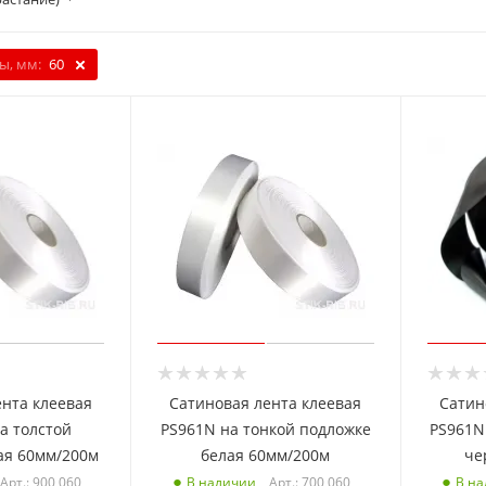
ы, мм:
60
ента клеевая
Сатиновая лента клеевая
Сатин
а толстой
PS961N на тонкой подложке
PS961N
ая 60мм/200м
белая 60мм/200м
че
Арт.: 900 060
Арт.: 700 060
В наличии
В н