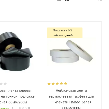
Под заказ 3-5
рабочих дней
овая лента клеевая
Нейлоновая лента
 на тонкой подложке
термоклеевая таффета для
рная 60мм/200м
ТТ-печати HM661 белая
60мм/100м
Арт.: 800 060
аличии