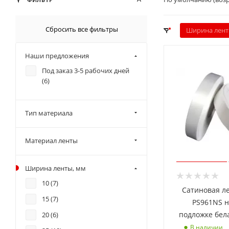
Сбросить все фильтры
Ширина лент
Наши предложения
Под заказ 3-5 рабочих дней
(
6
)
Тип материала
Материал ленты
Ширина ленты, мм
10 (
7
)
Сатиновая л
15 (
7
)
PS961NS н
подложке бел
20 (
6
)
В наличии