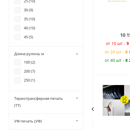
25 (
10
)
30 (
9
)
35 (
10
)
40 (
10
)
10 1
45 (
5
)
от 10 шт -
9
50 (
10
)
от 20 шт -
8 
Длина рулона, м
55 (
5
)
от 40 шт -
8 
100 (
2
)
60 (
10
)
200 (
7
)
65 (
5
)
250 (
1
)
70 (
5
)
75 (
5
)
Термотрансферная печать
80 (
9
)
(ТТ)
85 (
5
)
90 (
5
)
УФ-печать (УФ)
95 (
5
)