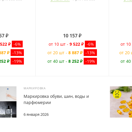
57
₽
10 157
₽
 522 ₽
-6%
от 10 шт -
9 522 ₽
-6%
от 10
887 ₽
-13%
от 20 шт -
8 887 ₽
-13%
от 20 
252 ₽
-19%
от 40 шт -
8 252 ₽
-19%
от 40
МАРКИРОВКА
Маркировка обуви, шин, воды и
парфюмерии
6 января 2026