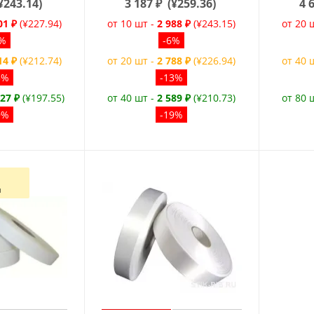
¥243.14
)
3 187
₽
(
¥259.36
)
4 
01 ₽
(¥227.94)
от 10 шт -
2 988 ₽
(¥243.15)
от 20 
6%
-6%
14 ₽
(¥212.74)
от 20 шт -
2 788 ₽
(¥226.94)
от 40 
3%
-13%
427 ₽
(¥197.55)
от 40 шт -
2 589 ₽
(¥210.73)
от 80 
9%
-19%
й