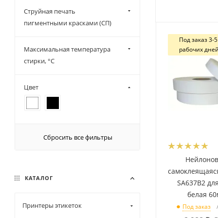
100 (
10
)
Струйная печать
пигментными красками (СП)
Под заказ 3-5
Максимальная температура
рабочих дне
стирки, °C
Цвет
Сбросить все фильтры
Нейлонов
самоклеящаяс
КАТАЛОГ
SA637B2 дл
белая 6
Принтеры этикеток
Под заказ