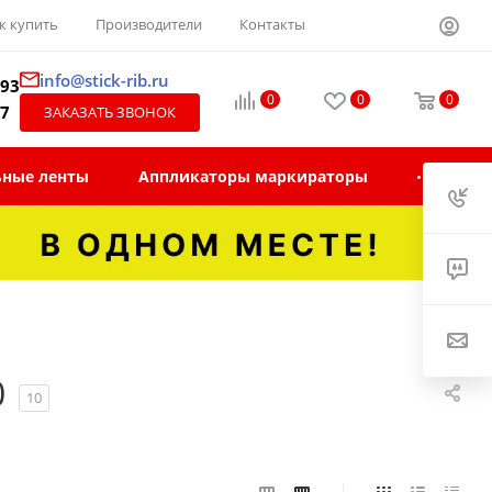
к купить
Производители
Контакты
info@stick-rib.ru
-93
0
0
0
97
ЗАКАЗАТЬ ЗВОНОК
ьные ленты
Аппликаторы маркираторы
0
10