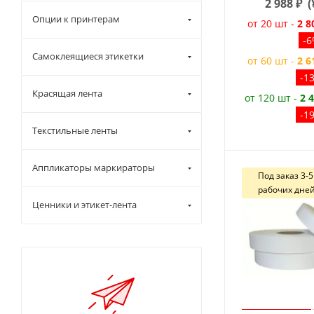
2 988
₽
(
Опции к принтерам
от 20 шт -
2 8
-
Самоклеящиеся этикетки
от 60 шт -
2 6
-1
Красящая лента
от 120 шт -
2 
-1
Текстильные ленты
Аппликаторы маркираторы
Под заказ 3-5
рабочих дне
Ценники и этикет-лента