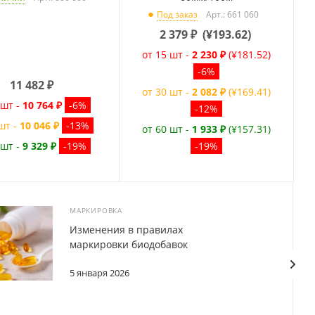
Арт.: 661 060
Под заказ
2 379
₽
(
¥193.62
)
от 15 шт -
2 230 ₽
(¥181.52)
-6%
11 482
₽
от 30 шт -
2 082 ₽
(¥169.41)
 шт -
10 764 ₽
-6%
-12%
шт -
10 046 ₽
-13%
от 60 шт -
1 933 ₽
(¥157.31)
 шт -
9 329 ₽
-19%
-19%
МАРКИРОВКА
Изменения в правилах
маркировки биодобавок
5 января 2026