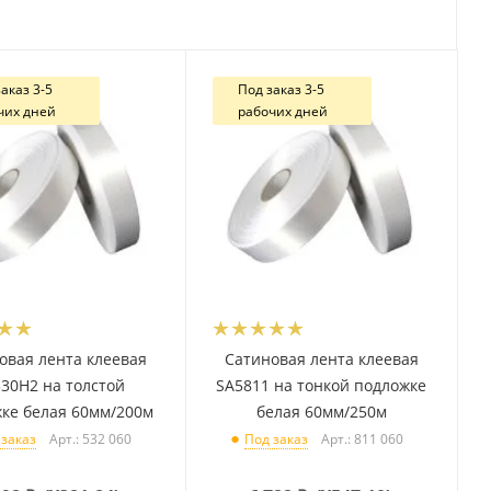
аказ 3-5
Под заказ 3-5
чих дней
рабочих дней
овая лента клеевая
Сатиновая лента клеевая
30H2 на толстой
SA5811 на тонкой подложке
ке белая 60мм/200м
белая 60мм/250м
Арт.: 532 060
Арт.: 811 060
 заказ
Под заказ