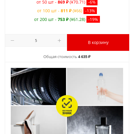
от 50 шт -
869 ₽
(¥70.71)
-6%
от 100 шт -
811 ₽
(¥66)
-13%
от 200 шт -
753 ₽
(¥61.28)
-19%
В корзину
Общая стоимость
4 635 ₽