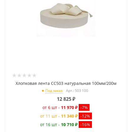
Хлопковая лента CC503 натуральная 100мм/200м
Арт.: 503 100
Под заказ
12 825
₽
от 6 шт -
11 970 ₽
-7%
от 11 шт -
11 340 ₽
-12%
от 16 шт -
10 710 ₽
-16%