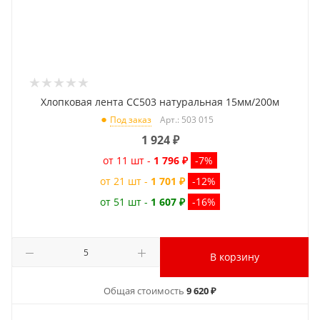
Хлопковая лента CC503 натуральная 15мм/200м
Арт.: 503 015
Под заказ
1 924
₽
от 11 шт -
1 796 ₽
-7%
от 21 шт -
1 701 ₽
-12%
от 51 шт -
1 607 ₽
-16%
В корзину
Общая стоимость
9 620 ₽