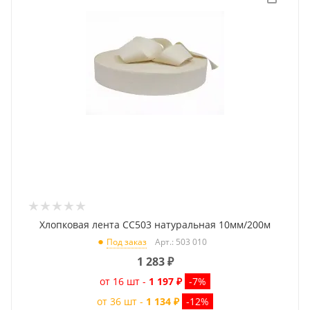
Хлопковая лента CC503 натуральная 10мм/200м
Арт.: 503 010
Под заказ
1 283
₽
от 16 шт -
1 197 ₽
-7%
от 36 шт -
1 134 ₽
-12%