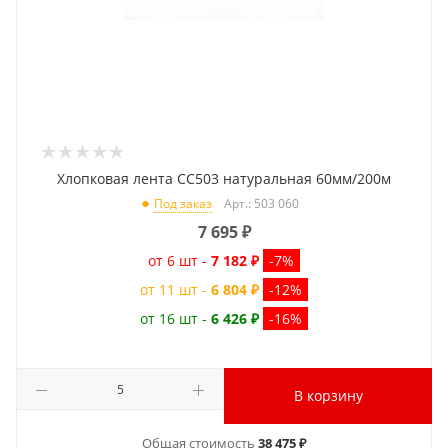
Хлопковая лента CC503 натуральная 60мм/200м
Арт.: 503 060
Под заказ
7 695
₽
от 6 шт -
7 182 ₽
-7%
от 11 шт -
6 804 ₽
-12%
от 16 шт -
6 426 ₽
-16%
В корзину
Общая стоимость
38 475 ₽