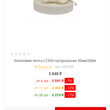
Хлопковая лента CC503 натуральная 30мм/200м
Арт.: 503 030
Под заказ
3 848
₽
от 6 шт -
3 591 ₽
-7%
от 11 шт -
3 402 ₽
-12%
от 26 шт -
3 213 ₽
-17%