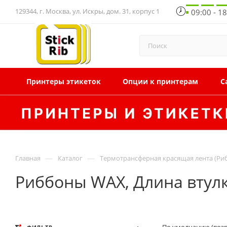
129344, г. Москва, ул. Искры, дом. 31, корпус 1
09:00 - 1
Принтеры этикеток
Опции к принтерам
С
—
—
Главная
Каталог
Термотрансферная красящая лента (Ри
Риббоны WAX, Длина втулк