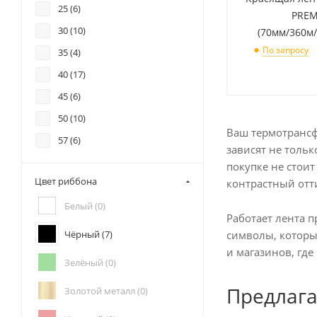
25 (
6
)
PRE
30 (
10
)
(70мм/360м/
По запросу
35 (
4
)
40 (
17
)
45 (
6
)
50 (
10
)
Ваш термотрансф
57 (
6
)
зависят не тольк
60 (
25
)
покупке не стои
Цвет риббона
контрастный отти
70 (
7
)
Белый (
0
)
75 (
6
)
Работает лента п
80 (
19
)
Чёрный (
7
)
символы, которы
90 (
6
)
и магазинов, гд
Зелёный (
0
)
110 (
74
)
Предлага
Золотой металл (
0
)
140 (
3
)
156 (
6
)