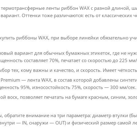
е термотрансферные ленты риббон WAX с разной длиной, ш
вариант. Оттенки тоже различаются: есть от классических 
купить риббоны WAX, при выборе линейки обязательно учи
азовый вариант для обычных бумажных этикеток, где не ну
щенность составляет 70%, печатает со скоростью до 225 мм/
ор тех, кому важны и качество, и скорость. Имеет чёткость
 Premium — лента WAX, в состав которой добавлены синтет
енность 95%, износостойкость 75%, скорость — 300 мм/сек.
ой воск, позволяет печатать на бумаге красным, синим, зо
, обратите внимание на три параметра: диаметр втулки (бы
внутри — IN, снаружи — OUT) и физический размер самой л