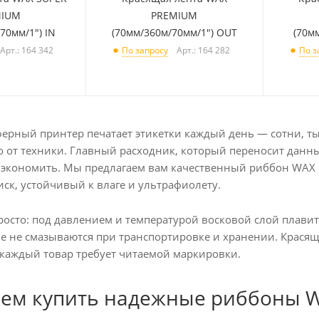
MIUM
PREMIUM
70мм/1") IN
(70мм/360м/70мм/1") OUT
(70м
Арт.: 164 342
Арт.: 164 282
По запросу
По з
ерный принтер печатает этикетки каждый день — сотни, тыс
о от техники. Главный расходник, который переносит данные
т экономить. Мы предлагаем вам качественный риббон WA
ск, устойчивый к влаге и ультрафиолету.
росто: под давлением и температурой восковой слой плавитс
е не смазываются при транспортировке и хранении. Красяща
е каждый товар требует читаемой маркировки.
ем купить надежные риббоны W