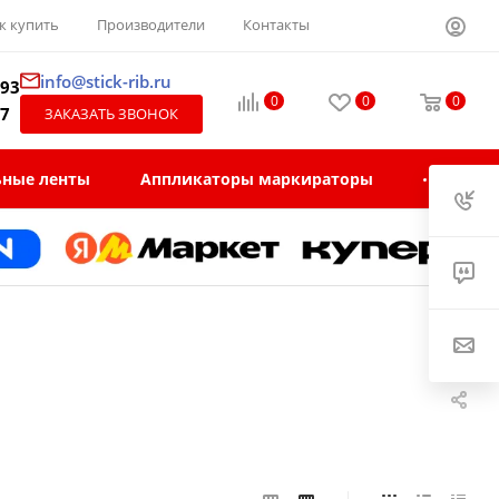
к купить
Производители
Контакты
info@stick-rib.ru
-93
0
0
0
97
ЗАКАЗАТЬ ЗВОНОК
ьные ленты
Аппликаторы маркираторы