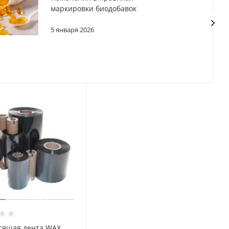
маркировки биодобавок
5 января 2026
сящая лента WAX