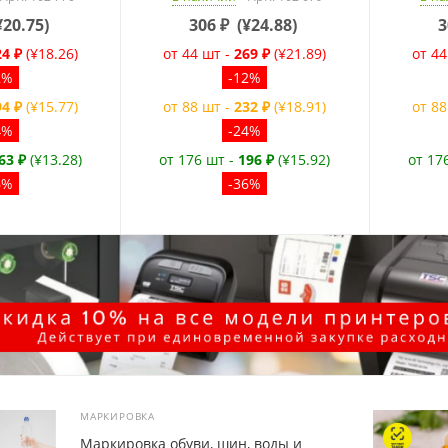
¥20.75
)
306
₽
(
¥24.88
)
3
24 ₽
(¥18.26)
от 44 шт -
269 ₽
(¥21.89)
от 44
2%
-12%
94 ₽
(¥15.77)
от 88 шт -
232 ₽
(¥18.91)
от 88
4%
-24%
63 ₽
(¥13.28)
от 176 шт -
196 ₽
(¥15.92)
от 17
6%
-36%
МАРКИРОВКА
Маркировка обуви, шин, воды и