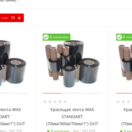
растание)
, мм:
70
В наличии
В на
лента WAX
Красящая лента WAX
Кра
DART
STANDART
70мм/1") OUT
(70мм/360м/70мм/1") OUT
(70м
Арт.: 162 770
Арт.: 162 679
В наличии
В н