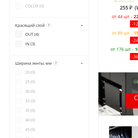
COLOR (
0
)
255
₽
(
от 44 шт -
2
-1
Красящий слой
?
от 88 шт -
1
OUT (
4
)
-2
IN (
3
)
от 176 шт -
1
-3
Ширина ленты, мм
?
20 (
0
)
25 (
0
)
30 (
0
)
33 (
0
)
35 (
0
)
40 (
0
)
45 (
0
)