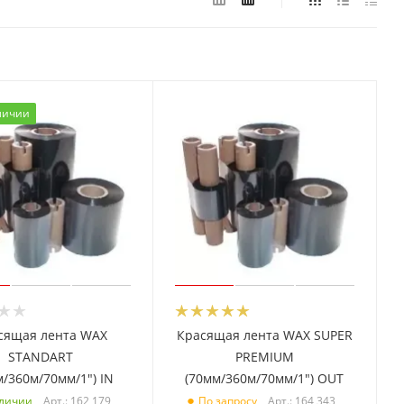
личии
сящая лента WAX
Красящая лента WAX SUPER
STANDART
PREMIUM
м/360м/70мм/1") IN
(70мм/360м/70мм/1") OUT
Арт.: 162 179
Арт.: 164 343
аличии
По запросу