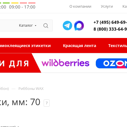
О компании
Услуги
Ка
8:00
09:00 - 17:00
+7 (495) 649-69
Каталог
8 (800) 333-64-
амоклеящиеся этикетки
Красящая лента
Текстил
—
ббон)
Риббоны WAX
и, мм: 70
7