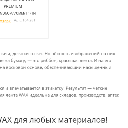
PREMIUM
м/360м/70мм/1") IN
Арт.: 164 281
апросу
ячи, десятки тысяч. Но чёткость изображений на них
 на бумагу, — это риббон, красящая лента. И на его
X на восковой основе, обеспечивающий насыщенный
я и впечатывается в этикетку. Результат — чёткие
я лента WAX идеальна для складов, производств, аптек
AX для любых материалов!