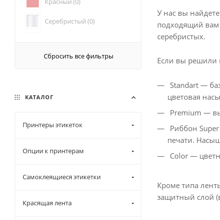
Красный (
0
)
У нас вы найдет
170 (
3
)
Серебристый (
0
)
подходящий вам 
серебристых.
Синий (
0
)
Сбросить все фильтры
Если вы решили 
Standart — б
цветовая насы
КАТАЛОГ
Premium — выб
Принтеры этикеток
Риббон Super
печати. Насыщ
Опции к принтерам
Color — цветн
Самоклеящиеся этикетки
Кроме типа ленты
защитный слой (
Красящая лента