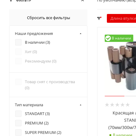
По умолчанию (воз
ФИЛЬТР
Сбросить все фильтры
Длина втулки
Наши предложения
В наличии
В наличии (
3
)
Хит (
0
)
Рекомендуем (
0
)
Товар снят с производства
(
0
)
Тип материала
Красящая 
STANDART (
3
)
STAN
PREMIUM (
2
)
(70мм/300м/
SUPER PREMIUM (
2
)
В наличии