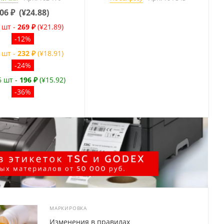
06
₽
(
¥24.88
)
 шт -
269 ₽
(¥21.89)
-12%
 шт -
232 ₽
(¥18.91)
-24%
6 шт -
196 ₽
(¥15.92)
-36%
МАРКИРОВКА
Изменения в правилах