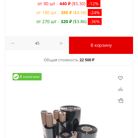
от 90 шт -
440 ₽
($5.30)
-12%
от 180 шт -
380 ₽
($4.58)
-24%
от 270 шт -
320 ₽
($3.86)
-36%
В корзину
Общая стоимость
22 500 ₽
В наличии