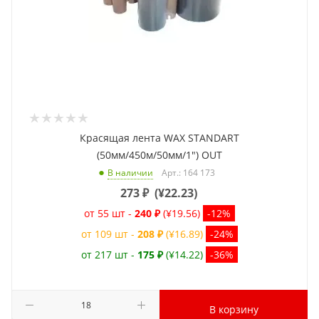
Красящая лента WAX STANDART
(50мм/450м/50мм/1") OUT
Арт.: 164 173
В наличии
273
₽
(
¥22.23
)
от 55 шт -
240 ₽
(¥19.56)
-12%
от 109 шт -
208 ₽
(¥16.89)
-24%
от 217 шт -
175 ₽
(¥14.22)
-36%
В корзину