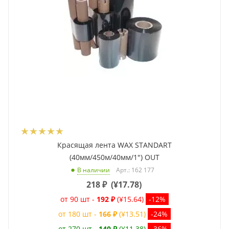
Красящая лента WAX STANDART
(40мм/450м/40мм/1") OUT
Арт.: 162 177
В наличии
218
₽
(
¥17.78
)
от 90 шт -
192 ₽
(¥15.64)
-12%
от 180 шт -
166 ₽
(¥13.51)
-24%
от 270 шт -
140 ₽
(¥11.38)
-36%