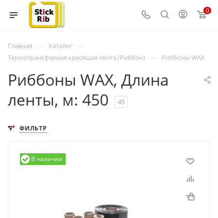
0
—
—
Главная
Каталог
—
Термотрансферная красящая лента (Риббон)
Риббоны WAX
Риббоны WAX, Длина
ленты, м: 450
45
ФИЛЬТР
В наличии