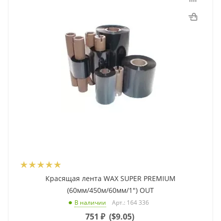
Красящая лента WAX SUPER PREMIUM
(60мм/450м/60мм/1") OUT
Арт.: 164 336
В наличии
751
₽
(
$9.05
)