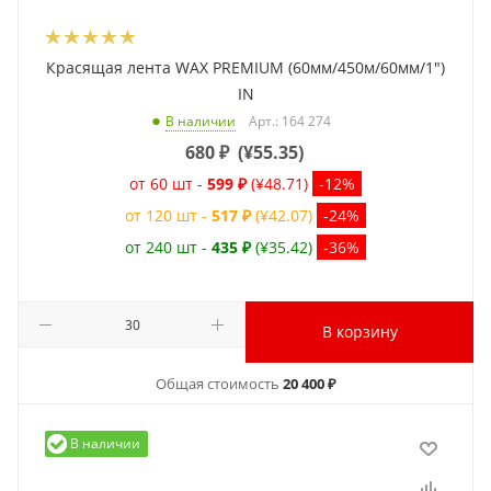
Красящая лента WAX PREMIUM (60мм/450м/60мм/1")
IN
Арт.: 164 274
В наличии
680
₽
(
¥55.35
)
от 60 шт -
599 ₽
(¥48.71)
-12%
от 120 шт -
517 ₽
(¥42.07)
-24%
от 240 шт -
435 ₽
(¥35.42)
-36%
В корзину
Общая стоимость
20 400 ₽
В наличии