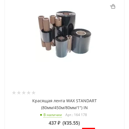
Красящая лента WAX STANDART
(80мм/450м/80мм/1") IN
Арт.: 164 178
В наличии
437
₽
(
¥35.55
)