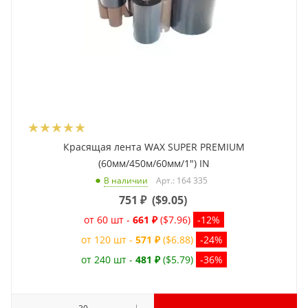
Красящая лента WAX SUPER PREMIUM
(60мм/450м/60мм/1") IN
Арт.: 164 335
В наличии
751
₽
(
$9.05
)
от 60 шт -
661 ₽
($7.96)
-12%
от 120 шт -
571 ₽
($6.88)
-24%
от 240 шт -
481 ₽
($5.79)
-36%