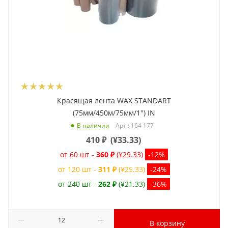
Красящая лента WAX STANDART
(75мм/450м/75мм/1") IN
Арт.: 164 177
В наличии
410
₽
(
¥33.33
)
от 60 шт -
360 ₽
(¥29.33)
-12%
от 120 шт -
311 ₽
(¥25.33)
-24%
от 240 шт -
262 ₽
(¥21.33)
-36%
В корзину