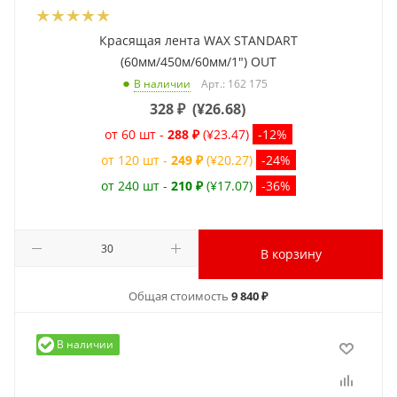
Красящая лента WAX STANDART
(60мм/450м/60мм/1") OUT
Арт.: 162 175
В наличии
328
₽
(
¥26.68
)
от 60 шт -
288 ₽
(¥23.47)
-12%
от 120 шт -
249 ₽
(¥20.27)
-24%
от 240 шт -
210 ₽
(¥17.07)
-36%
В корзину
Общая стоимость
9 840 ₽
В наличии