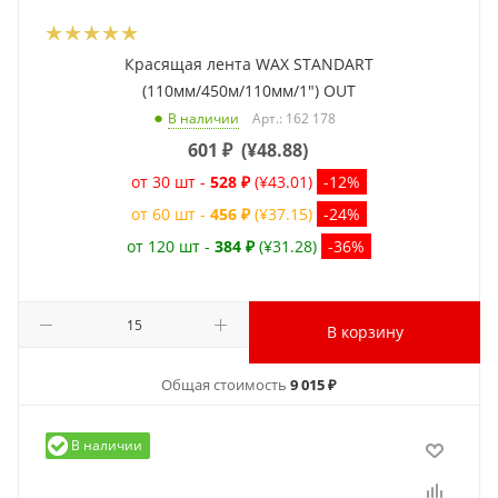
Красящая лента WAX STANDART
(110мм/450м/110мм/1") OUT
Арт.: 162 178
В наличии
601
₽
(
¥48.88
)
от 30 шт -
528 ₽
(¥43.01)
-12%
от 60 шт -
456 ₽
(¥37.15)
-24%
от 120 шт -
384 ₽
(¥31.28)
-36%
В корзину
Общая стоимость
9 015 ₽
В наличии