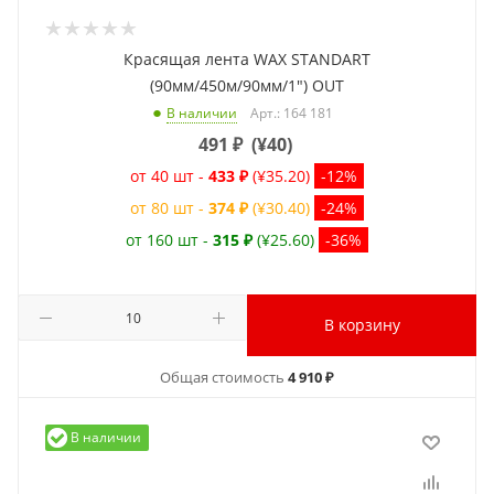
Красящая лента WAX STANDART
(90мм/450м/90мм/1") OUT
Арт.: 164 181
В наличии
491
₽
(
¥40
)
от 40 шт -
433 ₽
(¥35.20)
-12%
от 80 шт -
374 ₽
(¥30.40)
-24%
от 160 шт -
315 ₽
(¥25.60)
-36%
В корзину
Общая стоимость
4 910 ₽
В наличии