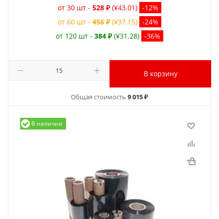
от 30 шт -
528 ₽
(¥43.01)
-12%
от 60 шт -
456 ₽
(¥37.15)
-24%
от 120 шт -
384 ₽
(¥31.28)
-36%
В корзину
Общая стоимость
9 015 ₽
В наличии