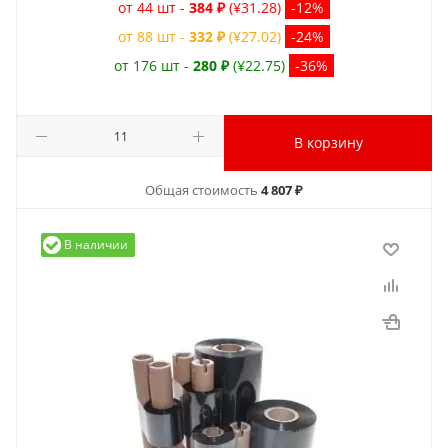
от 44 шт -
384 ₽
(¥31.28)
-12%
от 88 шт -
332 ₽
(¥27.02)
-24%
от 176 шт -
280 ₽
(¥22.75)
-36%
В корзину
Общая стоимость
4 807 ₽
В наличии