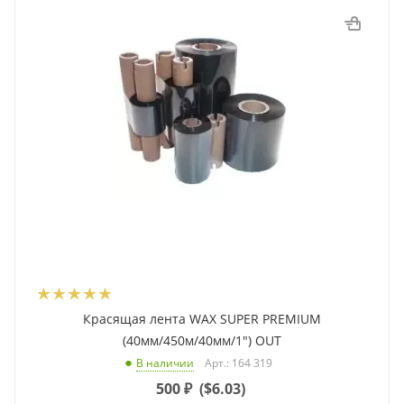
Красящая лента WAX SUPER PREMIUM
(40мм/450м/40мм/1") OUT
Арт.: 164 319
В наличии
500
₽
(
$6.03
)