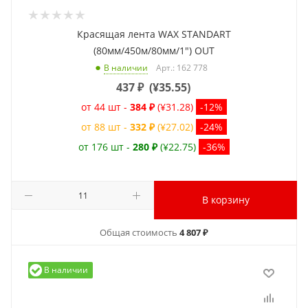
Красящая лента WAX STANDART
(80мм/450м/80мм/1") OUT
Арт.: 162 778
В наличии
437
₽
(
¥35.55
)
от 44 шт -
384 ₽
(¥31.28)
-12%
от 88 шт -
332 ₽
(¥27.02)
-24%
от 176 шт -
280 ₽
(¥22.75)
-36%
В корзину
Общая стоимость
4 807 ₽
В наличии