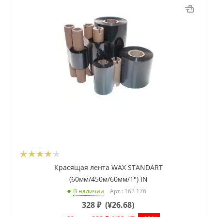
Красящая лента WAX STANDART
(60мм/450м/60мм/1") IN
Арт.: 162 176
В наличии
328
₽
(
¥26.68
)