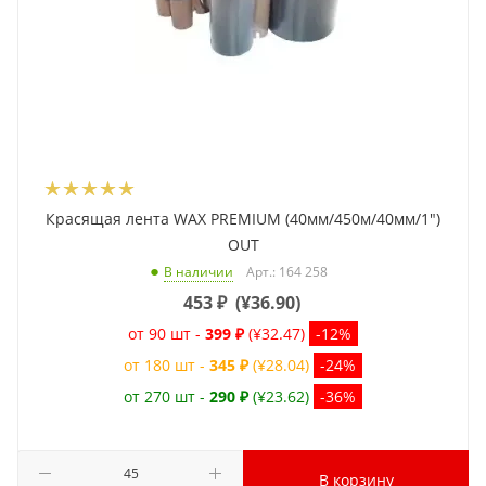
Красящая лента WAX PREMIUM (40мм/450м/40мм/1")
OUT
Арт.: 164 258
В наличии
453
₽
(
¥36.90
)
от 90 шт -
399 ₽
(¥32.47)
-12%
от 180 шт -
345 ₽
(¥28.04)
-24%
от 270 шт -
290 ₽
(¥23.62)
-36%
В корзину