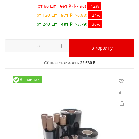
от 60 шт -
661 ₽
($7.96)
-12%
от 120 шт -
571 ₽
($6.88)
-24%
от 240 шт -
481 ₽
($5.79)
-36%
В корзину
Общая стоимость
22 530 ₽
В наличии