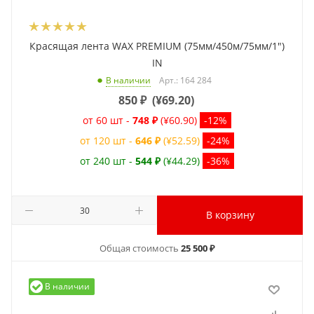
Красящая лента WAX PREMIUM (75мм/450м/75мм/1")
IN
Арт.: 164 284
В наличии
850
₽
(
¥69.20
)
от 60 шт -
748 ₽
(¥60.90)
-12%
от 120 шт -
646 ₽
(¥52.59)
-24%
от 240 шт -
544 ₽
(¥44.29)
-36%
В корзину
Общая стоимость
25 500 ₽
В наличии