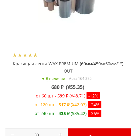
Красящая лента WAX PREMIUM (60мм/450м/60мм/1")
OUT
Арт.: 164 275
В наличии
680
₽
(
¥55.35
)
от 60 шт -
599 ₽
(¥48.71)
-12%
от 120 шт -
517 ₽
(¥42.07)
-24%
от 240 шт -
435 ₽
(¥35.42)
-36%