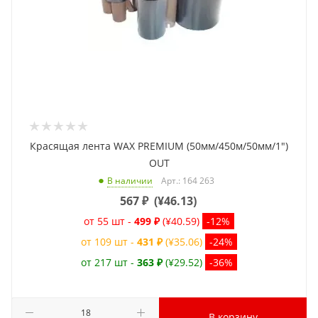
Красящая лента WAX PREMIUM (50мм/450м/50мм/1")
OUT
Арт.: 164 263
В наличии
567
₽
(
¥46.13
)
от 55 шт -
499 ₽
(¥40.59)
-12%
от 109 шт -
431 ₽
(¥35.06)
-24%
от 217 шт -
363 ₽
(¥29.52)
-36%
В корзину