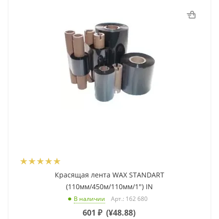
Красящая лента WAX STANDART
(110мм/450м/110мм/1") IN
Арт.: 162 680
В наличии
601
₽
(
¥48.88
)