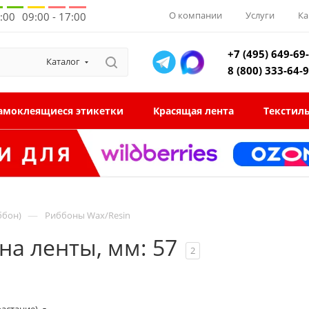
О компании
Услуги
Ка
8:00
09:00 - 17:00
+7 (495) 649-69
Каталог
8 (800) 333-64-
амоклеящиеся этикетки
Красящая лента
Текстил
—
ббон)
Риббоны Wax/Resin
а ленты, мм: 57
2