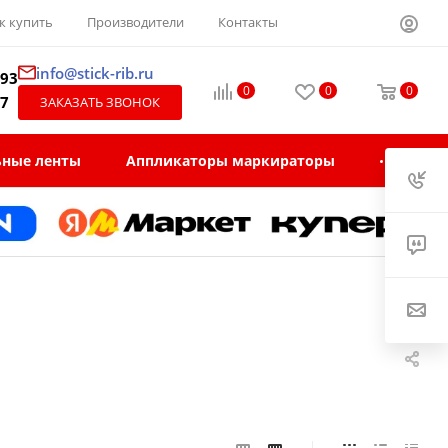
к купить
Производители
Контакты
info@stick-rib.ru
-93
0
0
0
97
ЗАКАЗАТЬ ЗВОНОК
ьные ленты
Аппликаторы маркираторы