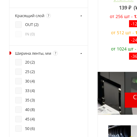
139
₽
(
Красящий слой
?
от 256 шт -
1
-1
OUT (
2
)
от 512 шт -
IN (
0
)
-2
от 1024 шт 
Ширина ленты, мм
?
-3
20 (
2
)
25 (
2
)
30 (
4
)
33 (
4
)
35 (
3
)
40 (
8
)
45 (
4
)
50 (
6
)