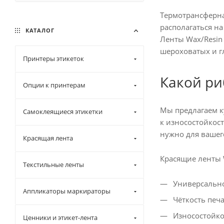
165 (
2
)
Термотрансферна
170 (
2
)
располагаться на
КАТАЛОГ
Ленты Wax/Resin 
шероховатых и г
Принтеры этикеток
Какой ри
Опции к принтерам
Мы предлагаем к
Самоклеящиеся этикетки
к износостойкост
нужно для вашег
Красящая лента
Красящие ленты 
Текстильные ленты
Универсально
Аппликаторы маркираторы
Чёткость печа
Износостойко
Ценники и этикет-лента