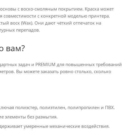
 основы с воско-смоляным покрытием. Краска может
ля совместимости с конкретной моделью принтера.
стый воск (Wax). Они дают чёткий отпечаток на
атурных перепадов.
о вам?
андартных задач и PREMIUM для повышенных требований
метров. Вы можете заказать ровно столько, сколько
ключая полиэстер, полиэтилен, полипропилен и ПВХ.
ие элементы без размытия.
ыдерживает умеренные механические воздействия.