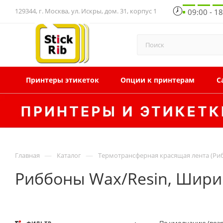
129344, г. Москва, ул. Искры, дом. 31, корпус 1
09:00 - 1
Принтеры этикеток
Опции к принтерам
С
—
—
Главная
Каталог
Термотрансферная красящая лента (Ри
Риббоны Wax/Resin, Ширин