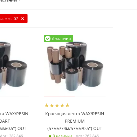
растание)
ы, мм:
57
В наличии
та WAX/RESIN
Красящая лента WAX/RESIN
DART
PREMIUM
мм/0,5") OUT
(57мм/74м/57мм/0,5") OUT
Арт.: 282 846
Арт.: 262 846
В наличии