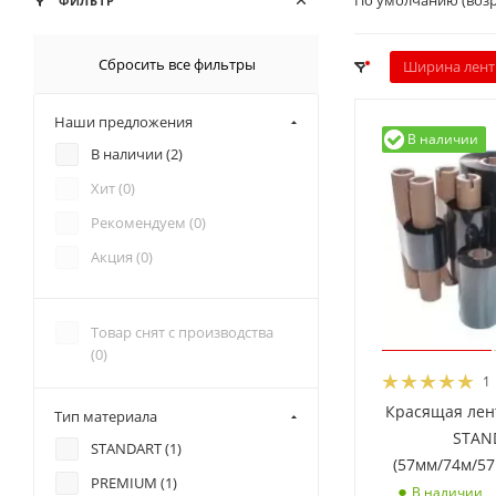
По умолчанию (воз
ФИЛЬТР
Сбросить все фильтры
Ширина лент
Наши предложения
В наличии
В наличии (
2
)
Хит (
0
)
Рекомендуем (
0
)
Акция (
0
)
Товар снят с производства
(
0
)
1
Красящая лен
Тип материала
STAN
STANDART (
1
)
(57мм/74м/57
PREMIUM (
1
)
В наличии