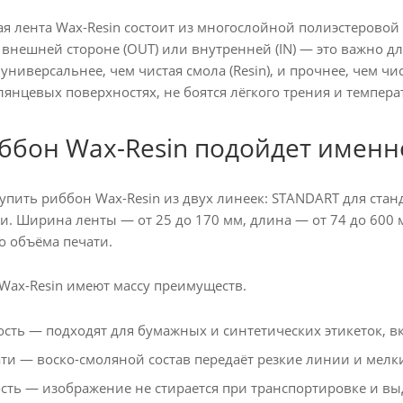
я лента Wax-Resin состоит из многослойной полиэстеровой
 внешней стороне (OUT) или внутренней (IN) — это важно д
универсальнее, чем чистая смола (Resin), и прочнее, чем чи
лянцевых поверхностях, не боятся лёгкого трения и темпер
ббон Wax-Resin подойдет именн
упить риббон Wax-Resin из двух линеек: STANDART для ст
и. Ширина ленты — от 25 до 170 мм, длина — от 74 до 600 
о объёма печати.
Wax-Resin имеют массу преимуществ.
сть — подходят для бумажных и синтетических этикеток, в
ти — воско-смоляной состав передаёт резкие линии и мелк
сть — изображение не стирается при транспортировке и в