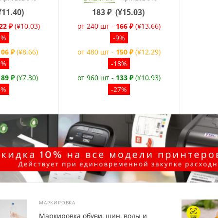
¥11.40
)
183
₽
(
¥15.03
)
22 ₽
(¥10.03)
от 240 шт -
166 ₽
(¥13.66)
2%
-9%
106 ₽
(¥8.66)
от 480 шт -
150 ₽
(¥12.29)
4%
-18%
-
89 ₽
(¥7.30)
от 960 шт -
133 ₽
(¥10.93)
6%
-27%
МАРКИРОВКА
Маркировка обуви, шин, воды и