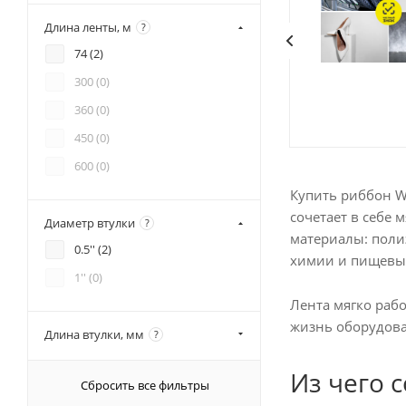
55 (
2
)
Длина ленты, м
?
57 (
2
)
74 (
2
)
60 (
14
)
300 (
0
)
64 (
2
)
360 (
0
)
70 (
5
)
450 (
0
)
75 (
5
)
600 (
0
)
80 (
12
)
Купить риббон W
90 (
4
)
сочетает в себе 
Диаметр втулки
?
95 (
2
)
материалы: поли
0.5'' (
2
)
100 (
2
)
химии и пищевых
1'' (
0
)
102 (
2
)
Лента мягко раб
110 (
16
)
жизнь оборудова
Длина втулки, мм
?
140 (
2
)
144 (
2
)
Из чего 
Сбросить все фильтры
156 (
4
)