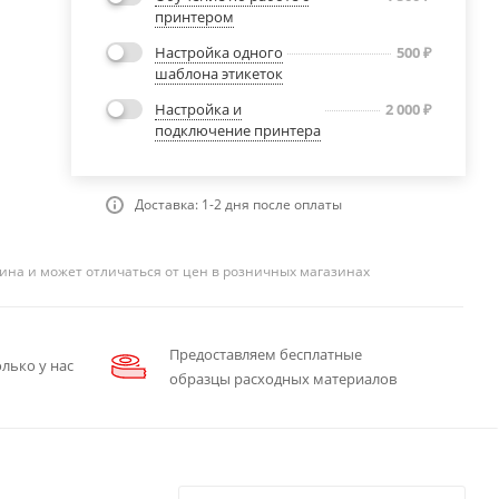
принтером
Настройка одного
500
₽
шаблона этикеток
Настройка и
2 000
₽
подключение принтера
Доставка: 1-2 дня после оплаты
ина и может отличаться от цен в розничных магазинах
Предоставляем бесплатные
лько у нас
образцы расходных материалов