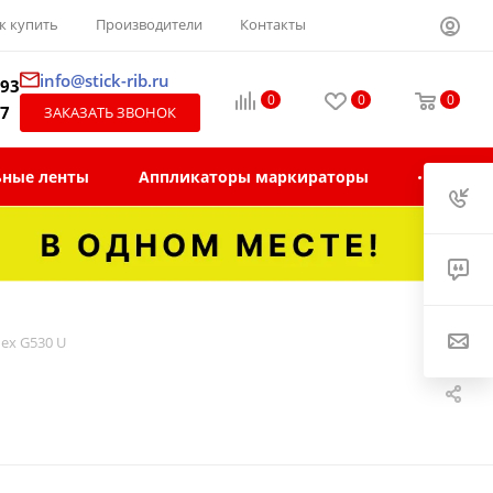
к купить
Производители
Контакты
info@stick-rib.ru
-93
0
0
0
97
ЗАКАЗАТЬ ЗВОНОК
ьные ленты
Аппликаторы маркираторы
ex G530 U