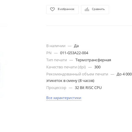
В избранное
Сравнить
В наличии
—
Да
PN
—
011-G53A22-004
Тип печати
—
Термотрансферная
Качество печати (dpi)
—
300
Рекомендованный объем печати
—
До 4 000
этикеток в смену (8 часов)
Процессор
—
32 Bit RISC CPU
Все характеристики