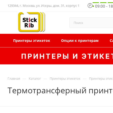
129344, г. Москва, ул. Искры, дом. 31, корпус 1
09:00 - 1
Принтеры этикеток
Опции к принтерам
С
—
—
—
Главная
Каталог
Принтеры этикеток
Принтеры этик
Термотрансферный принте