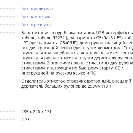
без отделителя
без намотчика
без отрезчика
Блок питания, шнур блока питания, USB интерфейсн
кабель, кабель RS232 (для варианта G5x0/US,UES), каб
LPT (для варианта G5x0/UP), демо-рулон красящей ле
ось для красящей ленты (для втулки диаметром 1”), п
втулка для красящей ленты, демо-рулон этикет ленты
втулка для рулона этикеток, втулка держателя рулона
этикетками, 2 ограничительные пластины для рулона
этикетками, инструкция по быстрому старту, CD с
инструкцией на русском языке и ПО
Отделитель этикеток, отрезчик (роторный), внешний
держатель больших рулонов до 250мм (10")
285 х 226 х 171
2.73