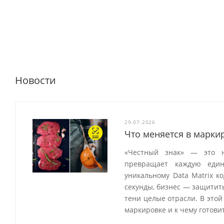
Новости
29.07.2026
Что меняется в маркир
«Честный знак» — это н
превращает каждую един
уникальному Data Matrix к
секунды, бизнес — защитить
тени целые отрасли. В этой
маркировке и к чему готов