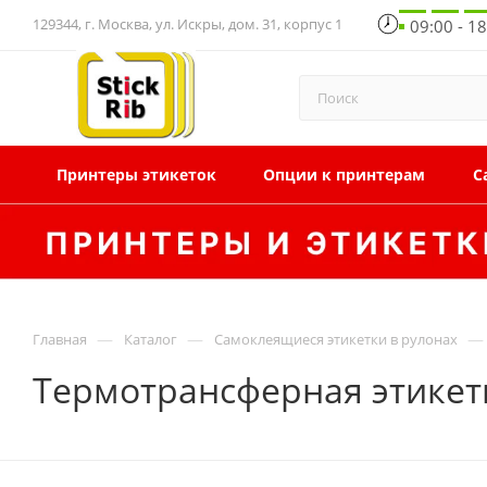
129344, г. Москва, ул. Искры, дом. 31, корпус 1
09:00 - 1
Принтеры этикеток
Опции к принтерам
С
—
—
—
Главная
Каталог
Самоклеящиеся этикетки в рулонах
Термотрансферная этикетк