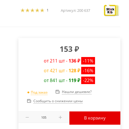
1
Артикул:
200 637
153
₽
от 211 шт -
136 ₽
-11%
от 421 шт -
128 ₽
-16%
от 841 шт -
119 ₽
-22%
Нашли дешевле?
Под заказ
Сообщить о снижении цены
В корзину