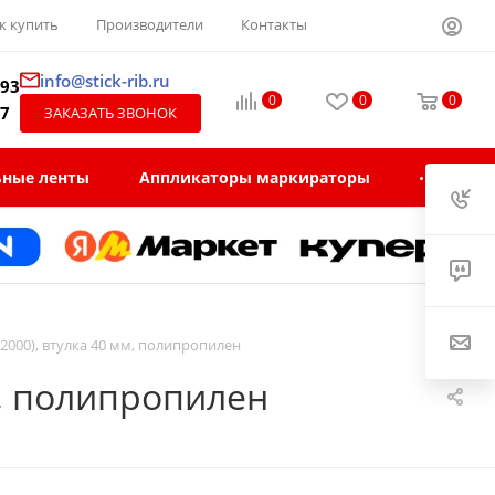
к купить
Производители
Контакты
info@stick-rib.ru
-93
0
0
0
97
ЗАКАЗАТЬ ЗВОНОК
ьные ленты
Аппликаторы маркираторы
2000), втулка 40 мм, полипропилен
м, полипропилен