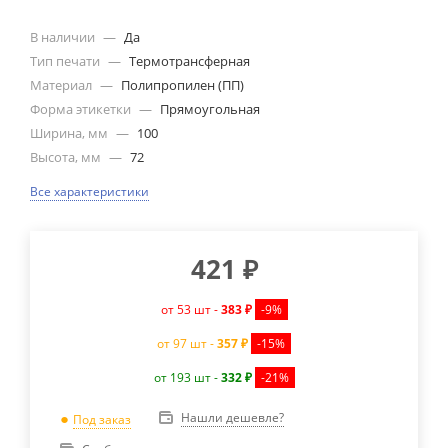
В наличии
—
Да
Тип печати
—
Термотрансферная
Материал
—
Полипропилен (ПП)
Форма этикетки
—
Прямоугольная
Ширина, мм
—
100
Высота, мм
—
72
Все характеристики
421
₽
от 53 шт -
383 ₽
-9%
от 97 шт -
357 ₽
-15%
от 193 шт -
332 ₽
-21%
Нашли дешевле?
Под заказ