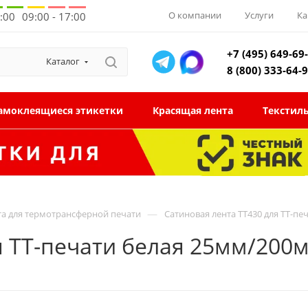
О компании
Услуги
Ка
8:00
09:00 - 17:00
+7 (495) 649-69
Каталог
8 (800) 333-64-
амоклеящиеся этикетки
Красящая лента
Текстил
—
та для термотрансферной печати
Сатиновая лента TT430 для ТТ-пе
я ТТ-печати белая 25мм/200