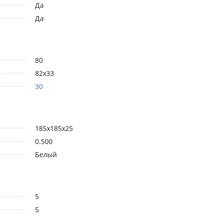
Да
Да
80
82х33
30
185х185х25
0.500
Белый
5
5