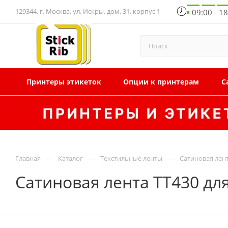
129344, г. Москва, ул. Искры, дом. 31, корпус 1
09:00 - 1
Принтеры этикеток
Опции к принтерам
С
—
—
—
Главная
Каталог
Текстильные ленты
Сатиновая лен
Сатиновая лента TT430 дл