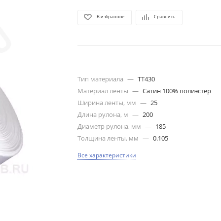
В избранное
Сравнить
Тип материала
—
TT430
Материал ленты
—
Сатин 100% полиэстер
Ширина ленты, мм
—
25
Длина рулона, м
—
200
Диаметр рулона, мм
—
185
Толщина ленты, мм
—
0.105
Все характеристики