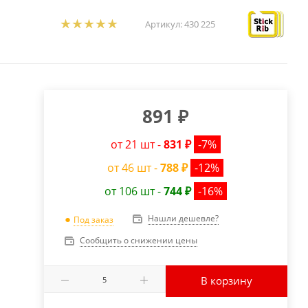
Артикул:
430 225
891
₽
от 21 шт -
831 ₽
-7%
от 46 шт -
788 ₽
-12%
от 106 шт -
744 ₽
-16%
Нашли дешевле?
Под заказ
Сообщить о снижении цены
В корзину