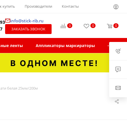
к купить
Производители
Контакты
info@stick-rib.ru
-93
0
0
0
97
ЗАКАЗАТЬ ЗВОНОК
ьные ленты
Аппликаторы маркираторы
чати белая 25мм/200м
м