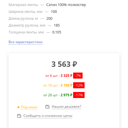
Материал ленты
—
Сатин 100% полиэстер
Ширина ленты, мм
—
100
Длина рулона, м
—
200
Диаметр рулона, мм
—
185
Толщина ленты, мм
—
0.105
Все характеристики
3 563
₽
от 6 шт -
3 325 ₽
-7%
от 16 шт -
3 150 ₽
-12%
от 26 шт -
2 975 ₽
-17%
Нашли дешевле?
Под заказ
Сообщить о снижении цены