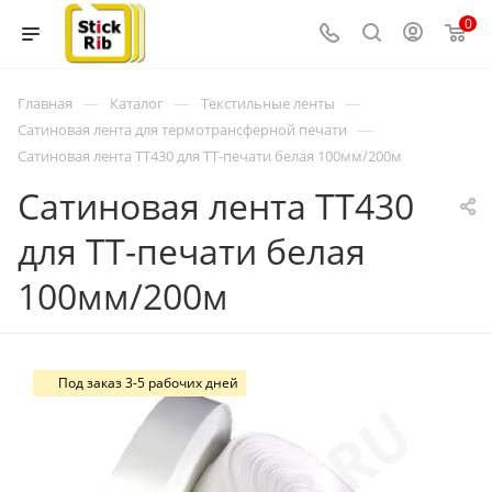
0
—
—
—
Главная
Каталог
Текстильные ленты
—
Сатиновая лента для термотрансферной печати
Сатиновая лента TT430 для ТТ-печати белая 100мм/200м
Сатиновая лента TT430
для ТТ-печати белая
100мм/200м
Под заказ 3-5 рабочих дней