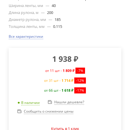
Ширина ленты, мм
—
40
Длина рулона, м
—
200
Диаметр рулона, мм
—
185
Толщина ленты, мм
—
0.115
Все характеристики
1 938
₽
от 11 шт -
1 809 ₽
-7%
от 31 шт -
1 714 ₽
-12%
от 66 шт -
1 618 ₽
-17%
Нашли дешевле?
В наличии
Сообщить о снижении цены
Купить в 1 клик