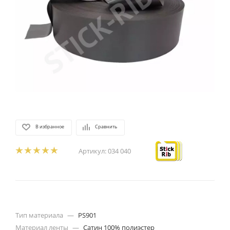
В избранное
Сравнить
Артикул:
034 040
Тип материала
—
PS901
Материал ленты
—
Сатин 100% полиэстер