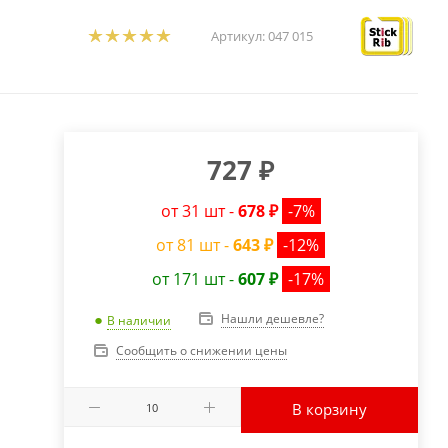
Артикул:
047 015
727
₽
от 31 шт -
678 ₽
-7%
от 81 шт -
643 ₽
-12%
от 171 шт -
607 ₽
-17%
Нашли дешевле?
В наличии
Сообщить о снижении цены
В корзину