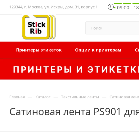
129344, г. Москва, ул. Искры, дом. 31, корпус 1
09:00 - 1
Принтеры этикеток
Опции к принтерам
С
—
—
—
Главная
Каталог
Текстильные ленты
Сатиновая лен
Сатиновая лента PS901 дл