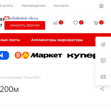
к купить
Производители
Контакты
info@stick-rib.ru
-93
0
0
0
97
ЗАКАЗАТЬ ЗВОНОК
ьные ленты
Аппликаторы маркираторы
ечати сиреневая 15мм/200м
/200м