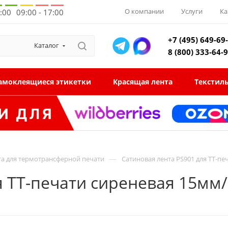
О компании
Услуги
Ка
8:00
09:00 - 17:00
+7 (495) 649-69
Каталог
8 (800) 333-64-
амоклеящиеся этикетки
Красящая лента
Текстил
—
та для термотрансферной печати
Сатиновая лента PS901 для ТТ-п
я ТТ-печати сиреневая 15мм