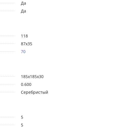
Да
Да
118
87х35
70
185x185x30
0.600
Серебристый
5
5