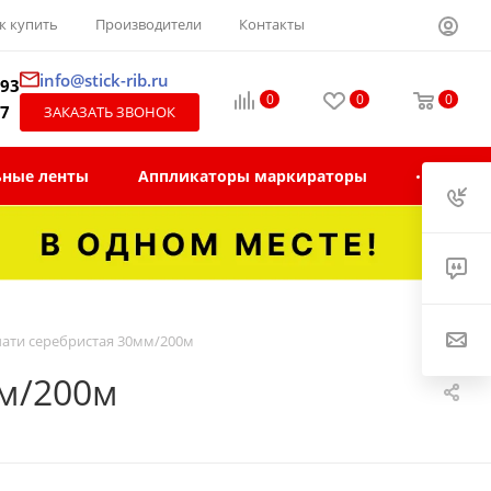
к купить
Производители
Контакты
info@stick-rib.ru
-93
0
0
0
97
ЗАКАЗАТЬ ЗВОНОК
ьные ленты
Аппликаторы маркираторы
ечати серебристая 30мм/200м
мм/200м