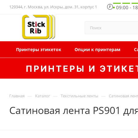
129344, г. Москва, ул. Искры, дом. 31, корпус 1
09:00 - 1
Принтеры этикеток
Опции к принтерам
С
—
—
—
Главная
Каталог
Текстильные ленты
Сатиновая лен
Сатиновая лента PS901 дл