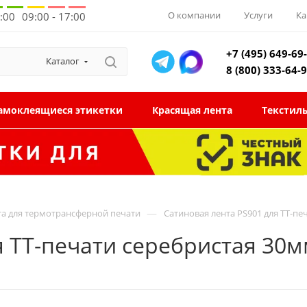
О компании
Услуги
Ка
8:00
09:00 - 17:00
+7 (495) 649-69
Каталог
8 (800) 333-64-
амоклеящиеся этикетки
Красящая лента
Текстил
—
та для термотрансферной печати
Сатиновая лента PS901 для ТТ-п
я ТТ-печати серебристая 30