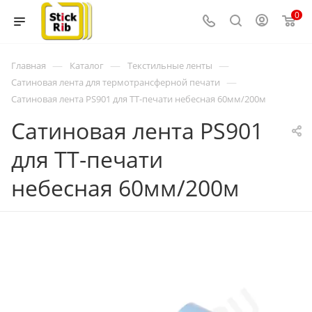
0
—
—
—
Главная
Каталог
Текстильные ленты
—
Сатиновая лента для термотрансферной печати
Сатиновая лента PS901 для ТТ-печати небесная 60мм/200м
Сатиновая лента PS901
для ТТ-печати
небесная 60мм/200м