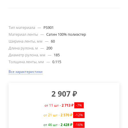
Тип материала
—
PS901
Материал ленты
—
Сатин 100% полиэстер
Ширина ленты, мм
—
60
Длина рулона, м
—
200
Диаметр рулона, мм
—
185
Толщина ленты, мм
—
0.115
Все характеристики
2 907
₽
от 11 шт -
2 713 ₽
-7%
от 21 шт -
2 570 ₽
-12%
от 46 шт -
2 428 ₽
-16%