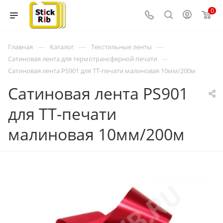
0
—
—
—
Главная
Каталог
Текстильные ленты
—
Сатиновая лента для термотрансферной печати
Сатиновая лента PS901 для ТТ-печати малиновая 10мм/200м
Сатиновая лента PS901
для ТТ-печати
малиновая 10мм/200м