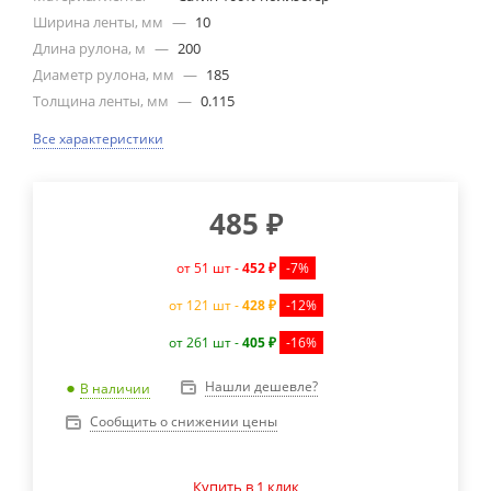
Ширина ленты, мм
—
10
Длина рулона, м
—
200
Диаметр рулона, мм
—
185
Толщина ленты, мм
—
0.115
Все характеристики
485
₽
от 51 шт -
452 ₽
-7%
от 121 шт -
428 ₽
-12%
от 261 шт -
405 ₽
-16%
Нашли дешевле?
В наличии
Сообщить о снижении цены
Купить в 1 клик