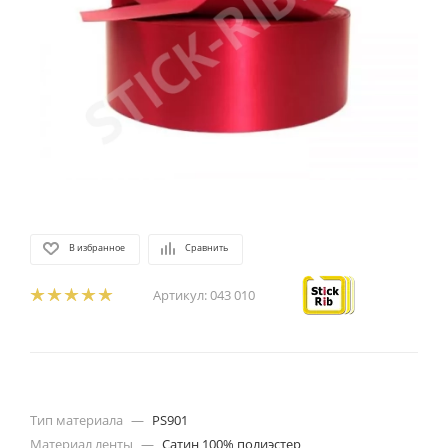
В избранное
Сравнить
Артикул:
043 010
Тип материала
—
PS901
Материал ленты
—
Сатин 100% полиэстер