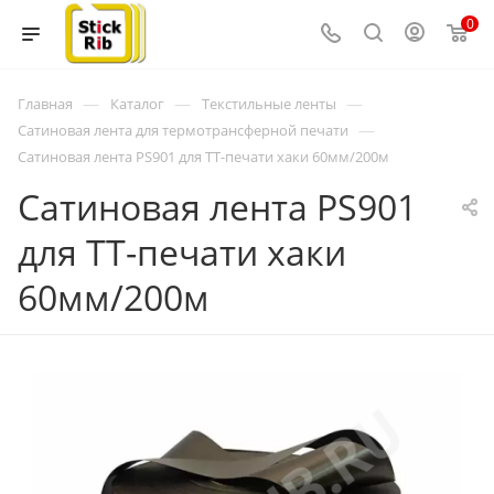
0
—
—
—
Главная
Каталог
Текстильные ленты
—
Сатиновая лента для термотрансферной печати
Сатиновая лента PS901 для ТТ-печати хаки 60мм/200м
Сатиновая лента PS901
для ТТ-печати хаки
60мм/200м