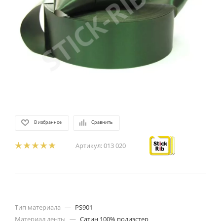
В избранное
Сравнить
Артикул:
013 020
Тип материала
—
PS901
Материал ленты
—
Сатин 100% полиэстер