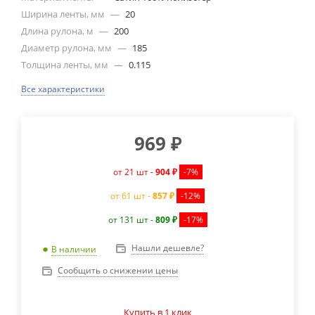
Ширина ленты, мм
—
20
Длина рулона, м
—
200
Диаметр рулона, мм
—
185
Толщина ленты, мм
—
0.115
Все характеристики
969
₽
от 21 шт -
904 ₽
-7%
от 61 шт -
857 ₽
-12%
от 131 шт -
809 ₽
-17%
Нашли дешевле?
В наличии
Сообщить о снижении цены
Купить в 1 клик