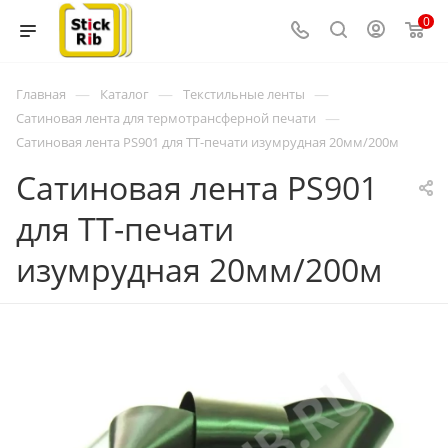
0
—
—
—
Главная
Каталог
Текстильные ленты
—
Сатиновая лента для термотрансферной печати
Сатиновая лента PS901 для ТТ-печати изумрудная 20мм/200м
Сатиновая лента PS901
для ТТ-печати
изумрудная 20мм/200м