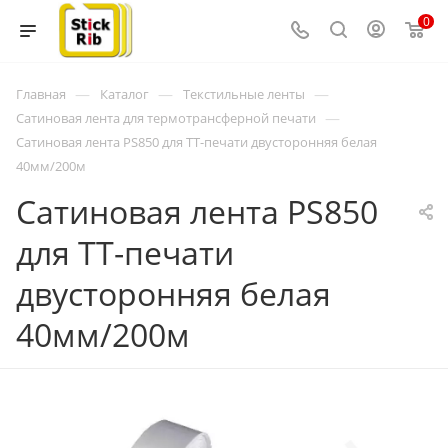
0
—
—
—
Главная
Каталог
Текстильные ленты
—
Сатиновая лента для термотрансферной печати
Сатиновая лента PS850 для ТТ-печати двусторонняя белая
40мм/200м
Сатиновая лента PS850
для ТТ-печати
двусторонняя белая
40мм/200м