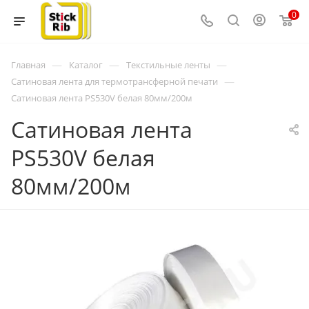
0
—
—
—
Главная
Каталог
Текстильные ленты
—
Сатиновая лента для термотрансферной печати
Сатиновая лента PS530V белая 80мм/200м
Сатиновая лента
PS530V белая
80мм/200м