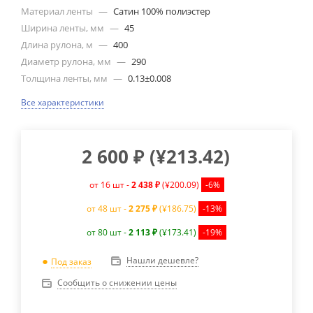
Материал ленты
—
Сатин 100% полиэстер
Ширина ленты, мм
—
45
Длина рулона, м
—
400
Диаметр рулона, мм
—
290
Толщина ленты, мм
—
0.13±0.008
Все характеристики
2 600
₽
(
¥213.42
)
от 16 шт -
2 438 ₽
(¥200.09)
-6%
от 48 шт -
2 275 ₽
(¥186.75)
-13%
от 80 шт -
2 113 ₽
(¥173.41)
-19%
Нашли дешевле?
Под заказ
Сообщить о снижении цены