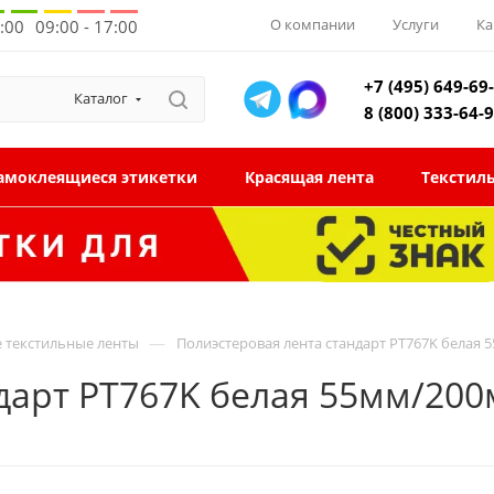
О компании
Услуги
Ка
8:00
09:00 - 17:00
+7 (495) 649-69
Каталог
8 (800) 333-64-
амоклеящиеся этикетки
Красящая лента
Текстил
—
 текстильные ленты
Полиэстеровая лента стандарт PT767K белая 
дарт PT767K белая 55мм/200