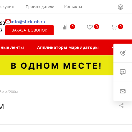
к купить
Производители
Контакты
info@stick-rib.ru
-93
0
0
0
97
ЗАКАЗАТЬ ЗВОНОК
ьные ленты
Аппликаторы маркираторы
55мм/200м
м