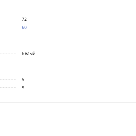
72
60
Белый
5
5