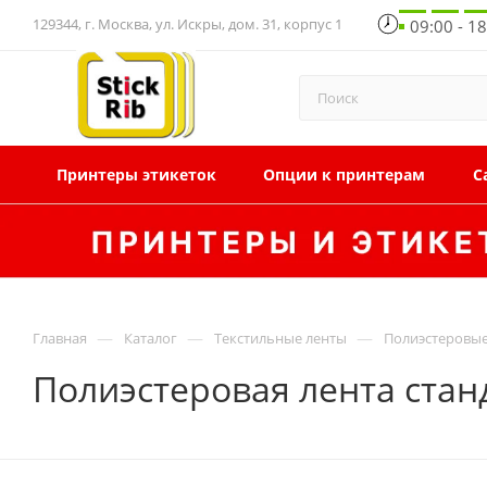
129344, г. Москва, ул. Искры, дом. 31, корпус 1
09:00 - 1
Принтеры этикеток
Опции к принтерам
С
—
—
—
Главная
Каталог
Текстильные ленты
Полиэстеровые
Полиэстеровая лента стан