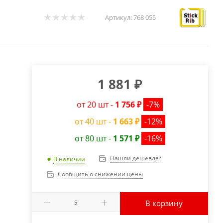
Артикул:
768 055
1 881
₽
от 20 шт -
1 756 ₽
-7%
от 40 шт -
1 663 ₽
-12%
от 80 шт -
1 571 ₽
-16%
Нашли дешевле?
В наличии
Сообщить о снижении цены
В корзину