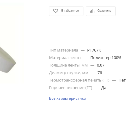
В избранное
Сравнить
Тип материала
—
PT767K
Материал ленты
—
Полиэстер 100%
Толщина ленты, мм
—
0.07
Диаметр втулки, мм
—
76
Термотрансферная печать (ТТ)
—
Нет
Горячее тиснение (ГТ)
—
Да
Все характеристики