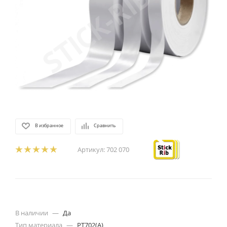
В избранное
Сравнить
Артикул:
702 070
В наличии
—
Да
Тип материала
—
PT702(A)