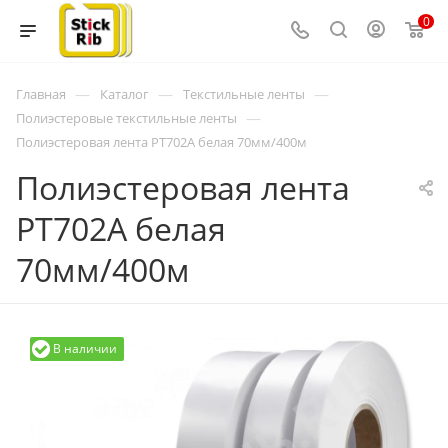
0
—
—
—
Главная
Каталог
Текстильные ленты
—
Полиэстеровые текстильные ленты
Полиэстеровая лента PT702A белая 70мм/400м
Полиэстеровая лента
PT702A белая
70мм/400м
В наличии