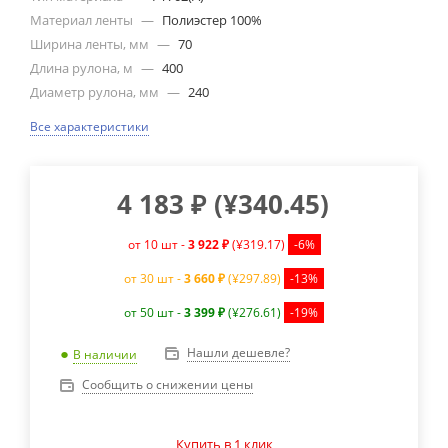
Материал ленты
—
Полиэстер 100%
Ширина ленты, мм
—
70
Длина рулона, м
—
400
Диаметр рулона, мм
—
240
Все характеристики
4 183
₽
(
¥340.45
)
от 10 шт -
3 922 ₽
(¥319.17)
-6%
от 30 шт -
3 660 ₽
(¥297.89)
-13%
от 50 шт -
3 399 ₽
(¥276.61)
-19%
Нашли дешевле?
В наличии
Сообщить о снижении цены
Купить в 1 клик