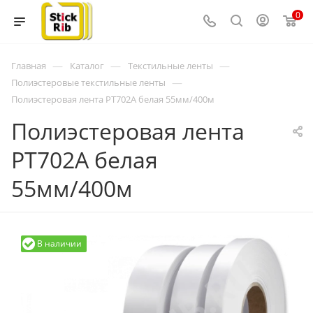
0
—
—
—
Главная
Каталог
Текстильные ленты
—
Полиэстеровые текстильные ленты
Полиэстеровая лента PT702A белая 55мм/400м
Полиэстеровая лента
PT702A белая
55мм/400м
В наличии