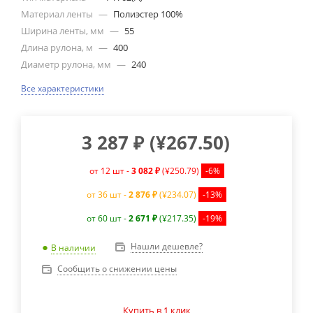
Материал ленты
—
Полиэстер 100%
Ширина ленты, мм
—
55
Длина рулона, м
—
400
Диаметр рулона, мм
—
240
Все характеристики
3 287
₽
(
¥267.50
)
от 12 шт -
3 082 ₽
(¥250.79)
-6%
от 36 шт -
2 876 ₽
(¥234.07)
-13%
от 60 шт -
2 671 ₽
(¥217.35)
-19%
Нашли дешевле?
В наличии
Сообщить о снижении цены
Купить в 1 клик