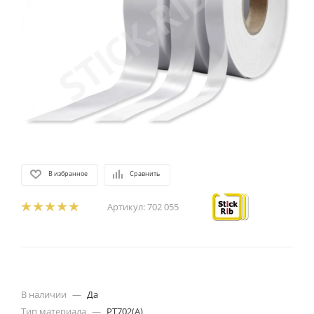
В избранное
Сравнить
Артикул:
702 055
В наличии
—
Да
Тип материала
—
PT702(A)