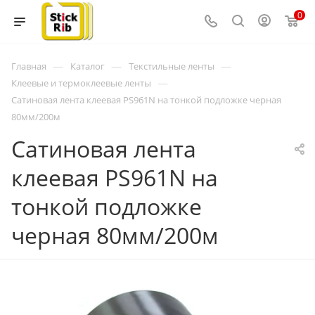
0
—
—
—
Главная
Каталог
Текстильные ленты
—
Клеевые и термоклеевые ленты
Сатиновая лента клеевая PS961N на тонкой подложке черная
80мм/200м
Сатиновая лента
клеевая PS961N на
тонкой подложке
черная 80мм/200м