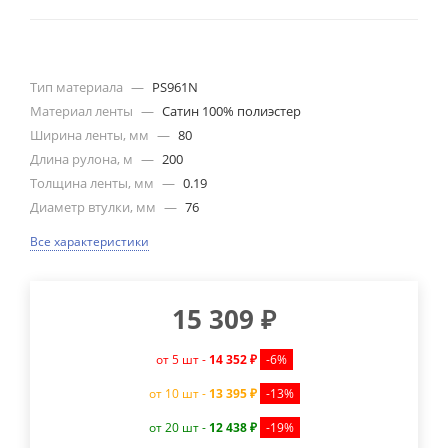
Тип материала
—
PS961N
Материал ленты
—
Сатин 100% полиэстер
Ширина ленты, мм
—
80
Длина рулона, м
—
200
Толщина ленты, мм
—
0.19
Диаметр втулки, мм
—
76
Все характеристики
15 309
₽
от 5 шт -
14 352 ₽
-6%
от 10 шт -
13 395 ₽
-13%
от 20 шт -
12 438 ₽
-19%