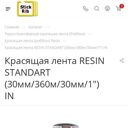
0
—
—
Главная
Каталог
—
Термотрансферная красящая лента (Риббон)
—
Красящая лента (риббон) Resin
Красящая лента RESIN STANDART (30мм/360м/30мм/1") IN
Красящая лента RESIN
STANDART
(30мм/360м/30мм/1")
IN