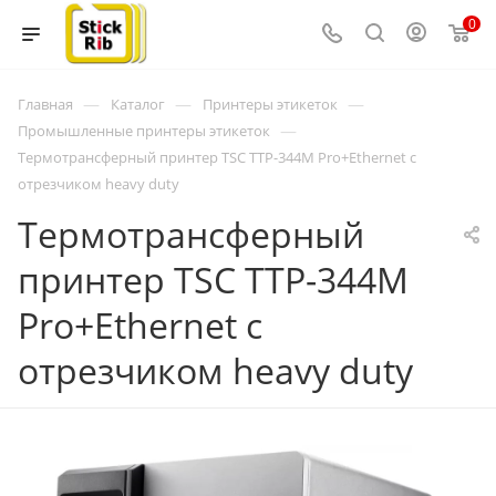
0
—
—
—
Главная
Каталог
Принтеры этикеток
—
Промышленные принтеры этикеток
Термотрансферный принтер TSC TTP-344M Pro+Ethernet с
отрезчиком heavy duty
Термотрансферный
принтер TSC TTP-344M
Pro+Ethernet с
отрезчиком heavy duty