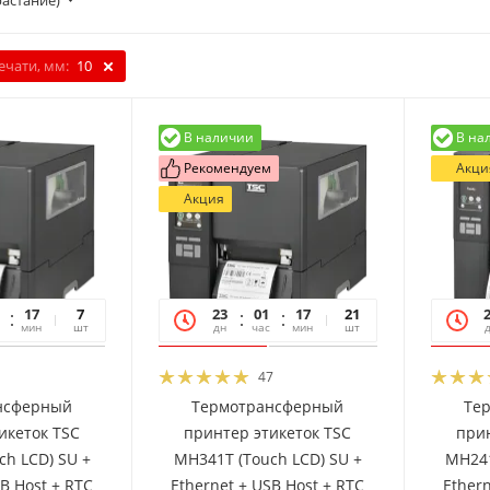
растание)
ечати, мм:
10
В наличии
В на
Рекомендуем
Акци
Акция
17
06
7
23
01
17
06
21
мин
сек
шт
дн
час
мин
сек
шт
47
нсферный
Термотрансферный
Те
икеток TSC
принтер этикеток TSC
прин
ch LCD) SU +
MH341T (Touch LCD) SU +
MH241
SB Host + RTC
Ethernet + USB Host + RTC
Ethern