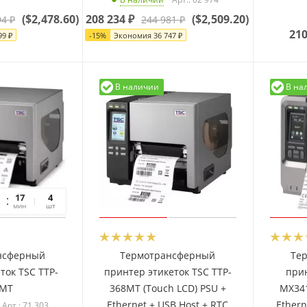
(
$2,478.60
)
208 234
₽
(
$2,509.20
)
94
₽
244 981
₽
210
99
₽
-
15
%
Экономия
36 747
₽
В наличии
В на
17
06
4
мин
сек
шт
нсферный
Термотрансферный
Те
ток TSC TTP-
принтер этикеток TSC TTP-
прин
6MT
368MT (Touch LCD) PSU +
MX341
Ethernet + USB Host + RTC
Ethern
Арт.: 71 303