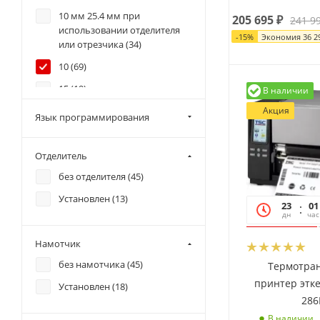
10 мм 25.4 мм при
205 695
₽
241 9
использовании отделителя
-
15
%
Экономия
36 2
или отрезчика (
34
)
10 (
69
)
15 (
19
)
В наличии
Акция
Язык программирования
Отделитель
без отделителя (
45
)
Установлен (
13
)
23
01
дн
час
Намотчик
без намотчика (
45
)
Термотра
принтер этке
Установлен (
18
)
28
В наличии