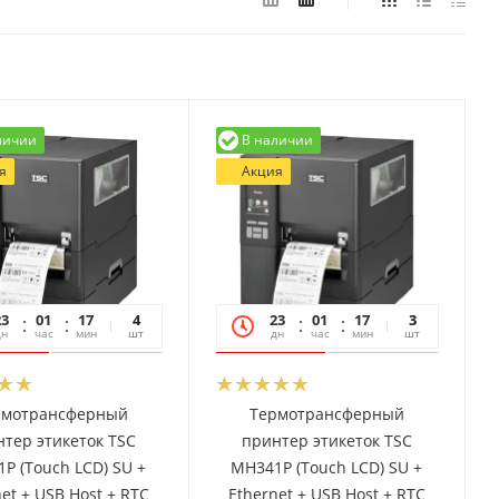
личии
В наличии
я
Акция
23
01
17
06
4
23
01
17
06
3
дн
час
мин
сек
шт
дн
час
мин
сек
шт
рмотрансферный
Термотрансферный
тер этикеток TSC
принтер этикеток TSC
P (Touch LCD) SU +
MH341P (Touch LCD) SU +
et + USB Host + RTC
Ethernet + USB Host + RTC