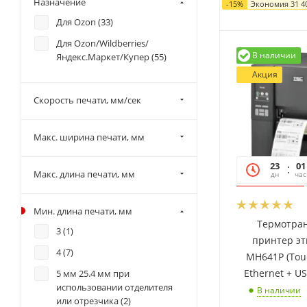
Назначение
-
15
%
Экономия
31 4
USB/RS-232/Ethernet/USB
Для Ozon (
33
)
Host/RTC/Bluetooth (
0
)
Для Ozon/Wildberries/
USB/RS-232/Ethernet/USB
В наличии
Яндекс.Маркет/Купер (
55
)
Host/RTC/GPIO (
0
)
Акция
USB/RS-232/Ethernet/USB
Скорость печати, мм/сек
Host/RTC/WiFi (
0
)
USB/RS-232/Ethernet/USB-
host (
14
)
Макс. ширина печати, мм
USB/RS-232/Ethernet/USB-
23
01
host/LPT (
4
)
Макс. длина печати, мм
дн
час
USB/RS-232/LPT/Ethernet/Wi-
Fi (
4
)
Мин. длина печати, мм
Термотра
3 (
1
)
принтер эт
4 (
7
)
MH641P (Tou
Ethernet + U
5 мм 25.4 мм при
использовании отделителя
В наличии
или отрезчика (
2
)