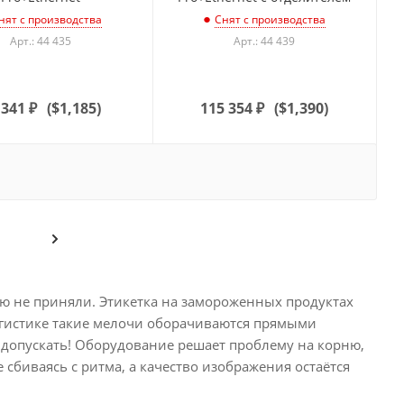
нят с производства
Снят с производства
Арт.: 44 435
Арт.: 44 439
 341
₽
(
$1,185
)
115 354
₽
(
$1,390
)
ю не приняли. Этикетка на замороженных продуктах
огистике такие мелочи оборачиваются прямыми
допускать! Оборудование решает проблему на корню,
 сбиваясь с ритма, а качество изображения остаётся