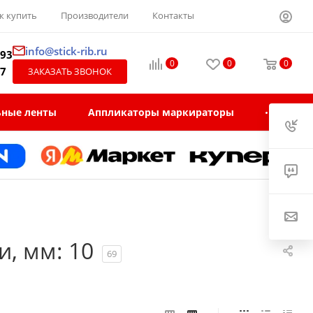
к купить
Производители
Контакты
info@stick-rib.ru
-93
0
0
0
97
ЗАКАЗАТЬ ЗВОНОК
ьные ленты
Аппликаторы маркираторы
, мм: 10
69