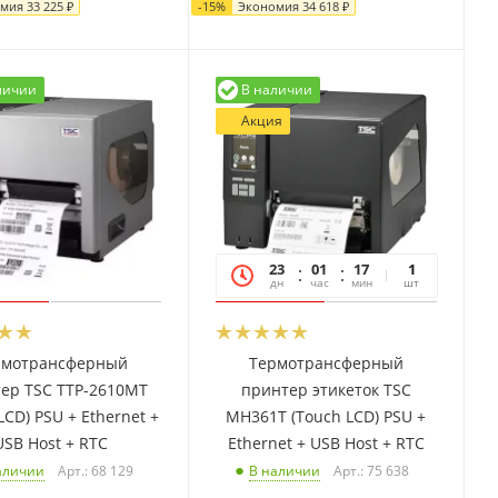
омия
33 225
₽
-
15
%
Экономия
34 618
₽
личии
В наличии
Акция
23
01
17
06
1
дн
час
мин
сек
шт
рмотрансферный
Термотрансферный
ер TSC TTP-2610MT
принтер этикеток TSC
 Ethernet +
MH361T (Touch LCD) PSU +
USB Host + RTC
Ethernet + USB Host + RTC
Арт.: 68 129
Арт.: 75 638
аличии
В наличии