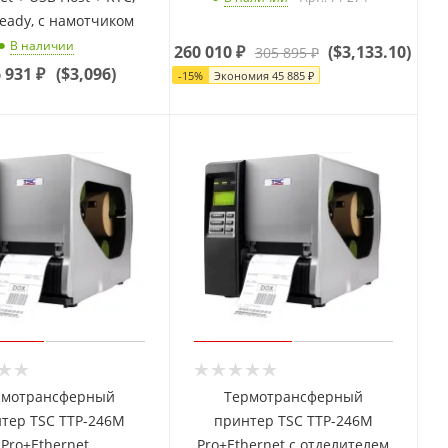
ready, с намотчиком
В наличии
260 010
₽
(
$3,133.10
)
305 895
₽
 931
₽
(
$3,096
)
-
15
%
Экономия
45 885
₽
рмотрансферный
Термотрансферный
тер TSC TTP-246M
принтер TSC TTP-246M
Pro+Ethernet
Pro+Ethernet с отделителем