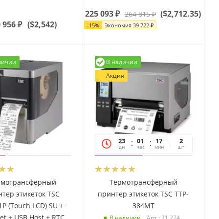
225 093
₽
(
$2,712.35
)
264 815
₽
 956
₽
(
$2,542
)
-
15
%
Экономия
39 722
₽
личии
В наличии
Акция
23
01
17
06
2
дн
час
мин
сек
шт
рмотрансферный
Термотрансферный
тер этикеток TSC
принтер этикеток TSC TTP-
P (Touch LCD) SU +
384MT
et + USB Host + RTC,
Арт.: 71 274
В наличии