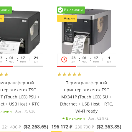
личии
В наличии
я
Акция
23
01
17
06
21
23
01
17
06
1
дн
час
мин
сек
шт
дн
час
мин
сек
шт
рмотрансферный
Термотрансферный
тер этикеток TSC
принтер этикеток TSC
T (Touch LCD) PSU +
MX341P (Touch LCD) SU +
et + USB Host + RTC
Ethernet + USB Host + RTC,
Wi-Fi ready
Арт.: 75 636
аличии
Арт.: 62 972
В наличии
(
$2,268.65
)
196 172
₽
(
$2,363.85
)
221 496
₽
230 790
₽