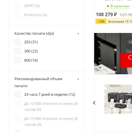
iDPRT (
0
)
В наличии
108 279
₽
127 3
Printronix (
0
)
-
15
%
Экономия
19 1
Качество печати (dpi)
203 (
31
)
300 (
22
)
600 (
16
)
Рекомендованный объем
печати
24 часа 7 дней в неделю (
12
)
До 10 000 этикеток в смену (8
часов) (
0
)
До 15 000 этикеток в смену (8
часов) (
0
)