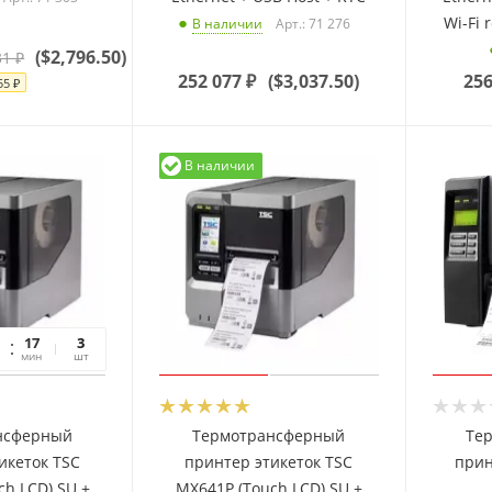
Wi-Fi 
Арт.: 71 276
В наличии
(
$2,796.50
)
31
₽
252 077
₽
(
$3,037.50
)
256
55
₽
В наличии
17
06
3
мин
сек
шт
нсферный
Термотрансферный
Те
икеток TSC
принтер этикеток TSC
прин
ch LCD) SU +
MX641P (Touch LCD) SU +