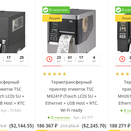
В наличии
В на
Акция
Акци
17
06
25
23
01
17
06
4
мин
сек
шт
дн
час
мин
сек
шт
нсферный
Термотрансферный
Те
икеток TSC
принтер этикеток TSC
прин
ch LCD) SU +
MX241P (Touch LCD) SU +
MH261
SB Host + RTC
Ethernet + USB Host + RTC,
Ethern
Wi-Fi ready
Арт.: 75 643
В н
Арт.: 62 971
В наличии
(
$2,144.55
)
186 367
₽
(
$2,245.70
)
188 271
₽
79
₽
219 255
₽