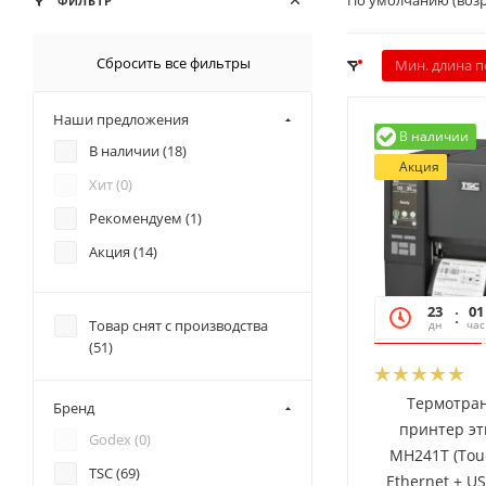
По умолчанию (воз
ФИЛЬТР
Сбросить все фильтры
Мин. длина п
Наши предложения
В наличии
В наличии (
18
)
Акция
Хит (
0
)
Рекомендуем (
1
)
Акция (
14
)
23
01
Товар снят с производства
дн
час
(
51
)
Термотра
Бренд
принтер эт
Godex (
0
)
MH241T (Tou
TSC (
69
)
Ethernet + U