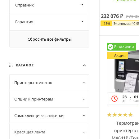
Отрезчик
232 076
₽
273 0
Гарантия
-
15
%
Экономия
40 9
Сбросить все фильтры
В наличии
Акция
КАТАЛОГ
Принтеры этикеток
23
01
Опции к принтерам
дн
час
Самоклеящиеся этикетки
Термотра
принтер эт
Красящая лента
MX641P (Tou