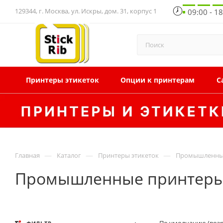
129344, г. Москва, ул. Искры, дом. 31, корпус 1
09:00 - 1
Принтеры этикеток
Опции к принтерам
С
—
—
—
Главная
Каталог
Принтеры этикеток
Промышленные
Промышленные принтеры э