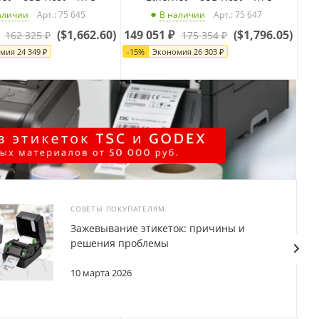
Арт.: 75 645
Арт.: 75 647
аличии
В наличии
(
$1,662.60
)
149 051
₽
(
$1,796.05
)
162 325
₽
175 354
₽
омия
24 349
₽
-
15
%
Экономия
26 303
₽
СОВЕТЫ ПОКУПАТЕЛЯМ
Зажевывание этикеток: причины и
решения проблемы
10 марта 2026