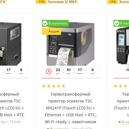
07
₽
-
15
%
Экономия
32 888
₽
-
15
%
Экон
В наличии
В на
Акция
17
06
8
23
01
17
06
0
мин
сек
шт
дн
час
мин
сек
шт
нсферный
Термотрансферный
Те
икеток TSC
принтер этикеток TSC
принт
ch LCD) SU +
MX241P (Touch LCD) SU +
(Touch LCD) PSU +
SB Host + RTC
Ethernet + USB Host + RTC,
Wi-Fi ready, с намотчиком
Арт.: 75 649
В н
Арт.: 62 974
В наличии