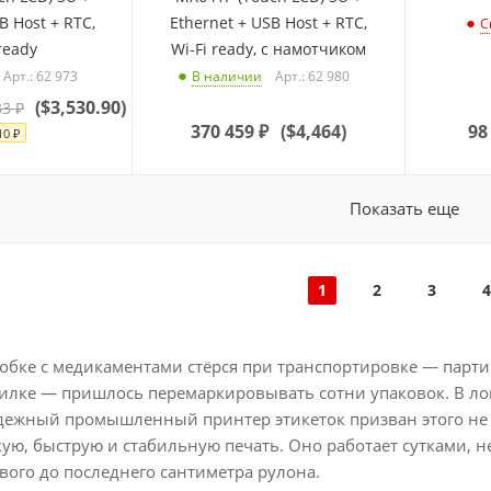
B Host + RTC,
Ethernet + USB Host + RTC,
С
 ready
Wi-Fi ready, с намотчиком
Арт.: 62 973
Арт.: 62 980
В наличии
(
$3,530.90
)
33
₽
370 459
₽
(
$4,464
)
98
10
₽
Показать еще
1
2
3
4
обке с медикаментами стёрся при транспортировке — парти
илке — пришлось перемаркировывать сотни упаковок. В л
дежный промышленный принтер этикеток призван этого не 
ую, быструю и стабильную печать. Оно работает сутками, не
вого до последнего сантиметра рулона.