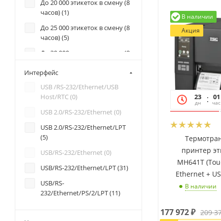
До 20 000 этикеток в смену (8
часов) (
1
)
В наличии
До 25 000 этикеток в смену (8
Акция
часов) (
5
)
До 30 000 этикеток в смену (8
часов) (
18
)
Интерфейс
До 35 000 этикеток в смену (8
USB /RS-232/Ethernet/USB
часов) (
13
)
23
01
Host/RTC (
0
)
До 5 000 этикеток в смену (8
дн
час
USB 2.0/RS-232/Ethernet (
0
)
часов) (
0
)
USB 2.0/RS-232/Ethernet/LPT
До 50 000 этикеток в смену (8
(
5
)
Термотра
часов) (
17
)
принтер эт
USB/RS-232/Ethernet (
0
)
MH641T (Tou
USB/RS-232/Ethernet/LPT (
31
)
Ethernet + U
USB/RS-
В наличии
232/Ethernet/PS/2/LPT (
11
)
USB/RS-232/Ethernet/USB
177 972
₽
209 3
Host/RTC (
0
)