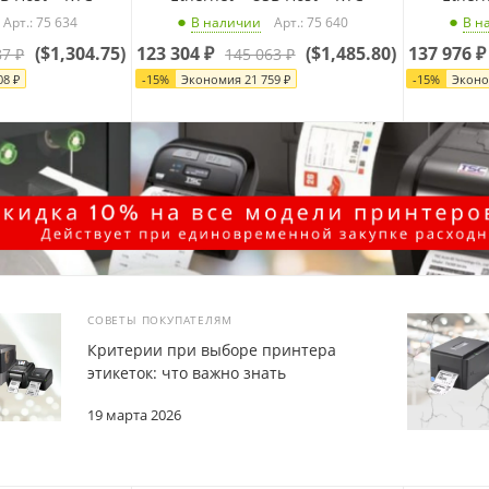
Арт.: 75 634
Арт.: 75 640
В наличии
В н
(
$1,304.75
)
123 304
₽
(
$1,485.80
)
137 976
₽
87
₽
145 063
₽
08
₽
-
15
%
Экономия
21 759
₽
-
15
%
Экон
СОВЕТЫ ПОКУПАТЕЛЯМ
Критерии при выборе принтера
этикеток: что важно знать
19 марта 2026