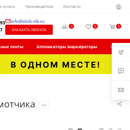
к купить
Производители
Контакты
info@stick-rib.ru
-93
0
0
0
97
ЗАКАЗАТЬ ЗВОНОК
ьные ленты
Аппликаторы маркираторы
мотчика
131