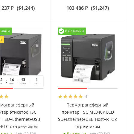
 237
₽
(
$1,244
)
103 486
₽
(
$1,247
)
личии
В наличии
я
22
14
13
19
1
дн
час
мин
сек
шт
1
рмотрансферный
Термотрансферный
тер этикеток TSC
принтер TSC ML340P LCD
T SU+Ethernet+USB
SU+Ethernet+USB Host+RTC с
+RTC с отрезчиком
отрезчиком
Арт.: 73 536
Арт.: 73 543
аличии
В наличии