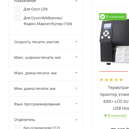
Назначение
USB/RS-232/Ethernet/USB
Для Ozon (
29
)
Host/RTC/Bluetooth (
2
)
В наличии
Для Ozon/Wildberries/
USB/RS-232/Ethernet/USB
Яндекс.Маркет/Купер (
104
)
Host/RTC/GPIO (
3
)
USB/RS-232/Ethernet/USB
Скорость печати, мм/сек
Host/RTC/WiFi (
2
)
USB/RS-232/Ethernet/USB-
host (
30
)
Макс. ширина печати, мм
USB/RS-232/Ethernet/USB-
host/LPT (
6
)
Макс. длина печати, мм
USB/RS-232/LPT/Ethernet/Wi-
Fi (
4
)
Термотра
Мин. длина печати, мм
принтер этике
430i+ LCD SU
Язык программирования
USB Hos
В наличии
Отделитель
без отделителя (
112
)