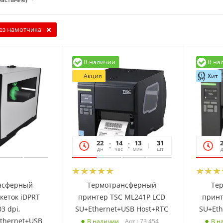
ез намотчика
В наличии
В на
Акция
Хит
22
14
13
19
31
дн
час
мин
сек
шт
нсферный
Термотрансферный
Те
кеток iDPRT
принтер TSC ML241P LCD
принт
03 dpi,
SU+Ethernet+USB Host+RTC
SU+Eth
thernet+USB
Арт.: 73 454
В наличии
В н