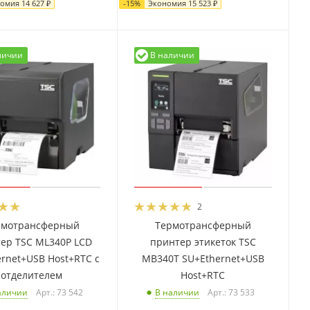
номия
14 627
₽
-
15
%
Экономия
15 523
₽
личии
В наличии
2
рмотрансферный
Термотрансферный
ер TSC ML340P LCD
принтер этикеток TSC
rnet+USB Host+RTC с
MB340T SU+Ethernet+USB
отделителем
Host+RTC
Арт.: 73 542
Арт.: 73 533
аличии
В наличии