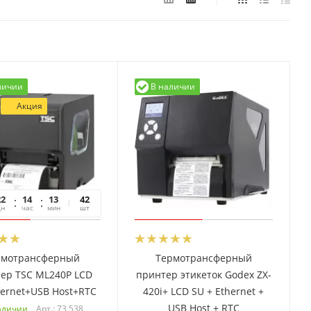
личии
В наличии
Акция
22
14
13
19
42
дн
час
мин
сек
шт
рмотрансферный
Термотрансферный
ер TSC ML240P LCD
принтер этикеток Godex ZX-
ernet+USB Host+RTC
420i+ LCD SU + Ethernet +
USB Host + RTC
Арт.: 73 538
аличии