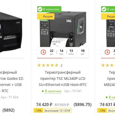
В наличии
В на
Акция
Акци
22
14
13
19
10
дн
час
мин
сек
шт
2
нсферный
Термотрансферный
Те
ток Godex EZ-
принтер TSC ML340P LCD
прин
thernet + USB
SU+Ethernet+USB Host+RTC
MB240
+ RTC
Арт.: 73 541
В наличии
Арт.: 71 424
В н
74 420
₽
(
$896.75
)
74 631
87 553
₽
(
$892
)
-
15
%
Экономия
13 133
₽
-
15
%
Эко