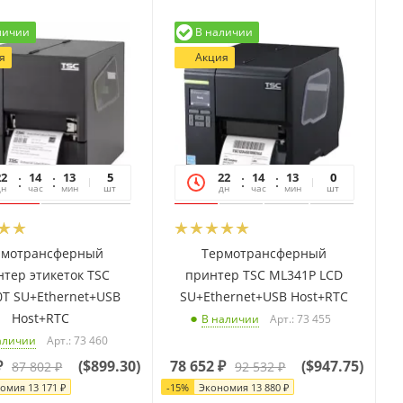
личии
В наличии
я
Акция
22
14
13
19
5
22
14
13
19
0
дн
час
мин
сек
шт
дн
час
мин
сек
шт
рмотрансферный
Термотрансферный
тер этикеток TSC
принтер TSC ML341P LCD
T SU+Ethernet+USB
SU+Ethernet+USB Host+RTC
Host+RTC
Арт.: 73 455
В наличии
Арт.: 73 460
аличии
₽
(
$899.30
)
78 652
₽
(
$947.75
)
87 802
₽
92 532
₽
номия
13 171
₽
-
15
%
Экономия
13 880
₽