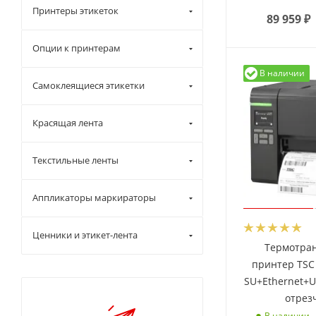
Принтеры этикеток
89 959
₽
Опции к принтерам
В наличии
Самоклеящиеся этикетки
Красящая лента
Текстильные ленты
Аппликаторы маркираторы
Ценники и этикет-лента
Термотра
принтер TSC
SU+Ethernet+U
отрез
В наличии