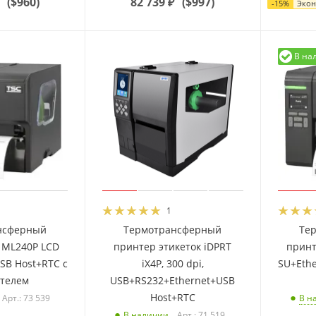
(
$960
)
82 739
₽
(
$997
)
-
15
%
Эко
В на
1
нсферный
Термотрансферный
Те
 ML240P LCD
принтер этикеток iDPRT
принт
SB Host+RTC с
iX4P, 300 dpi,
SU+Ethe
ителем
USB+RS232+Ethernet+USB
Host+RTC
Арт.: 73 539
В н
Арт.: 71 519
В наличии