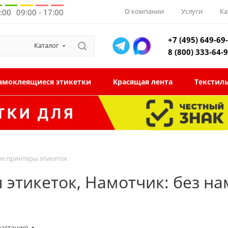
О компании
Услуги
Ка
8:00
09:00 - 17:00
+7 (495) 649-69
Каталог
8 (800) 333-64-
амоклеящиеся этикетки
Красящая лента
Текстил
 принтеры этикеток
тикеток, Намотчик: без на
растание)