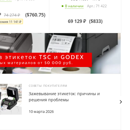
Арт.: 71 422
В наличии
₽
(
$760.75
)
74 274
₽
69 129
₽
(
$833
)
номия
11 141
₽
СОВЕТЫ ПОКУПАТЕЛЯМ
Зажевывание этикеток: причины и
решения проблемы
10 марта 2026