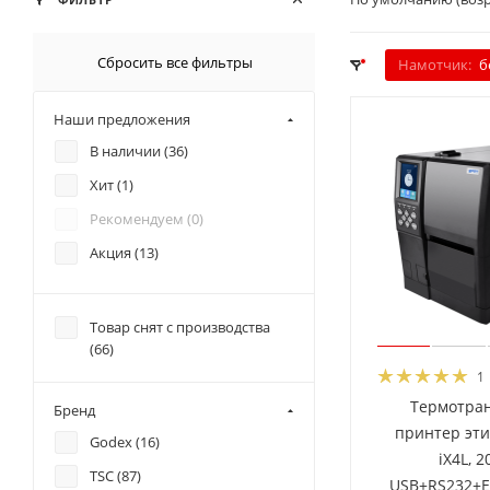
Сбросить все фильтры
Намотчик:
б
Наши предложения
В наличии (
36
)
Хит (
1
)
Рекомендуем (
0
)
Акция (
13
)
Товар снят с производства
(
66
)
1
Термотра
Бренд
принтер эти
Godex (
16
)
iX4L, 2
TSC (
87
)
USB+RS232+E