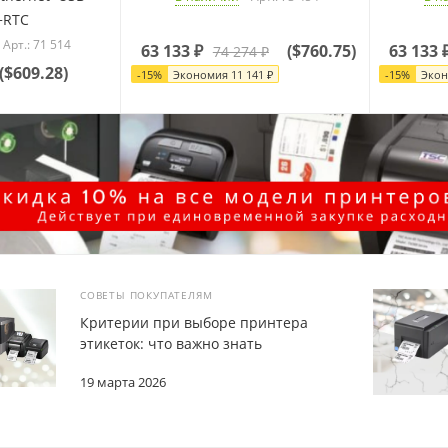
+RTC
Арт.: 71 514
63 133
₽
(
$760.75
)
63 133
74 274
₽
(
$609.28
)
-
15
%
Экономия
11 141
₽
-
15
%
Эко
СОВЕТЫ ПОКУПАТЕЛЯМ
Критерии при выборе принтера
этикеток: что важно знать
19 марта 2026