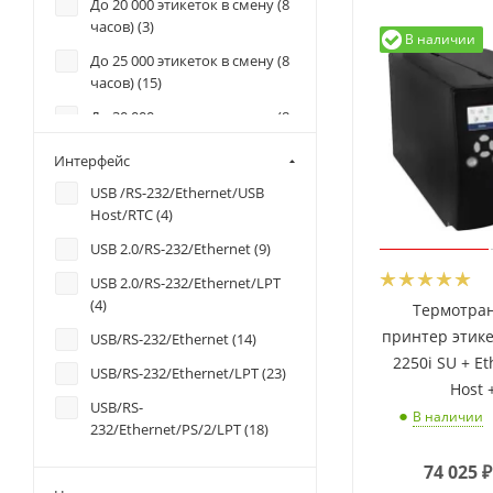
До 20 000 этикеток в смену (8
часов) (
3
)
В наличии
До 25 000 этикеток в смену (8
часов) (
15
)
До 30 000 этикеток в смену (8
часов) (
20
)
Интерфейс
До 35 000 этикеток в смену (8
USB /RS-232/Ethernet/USB
часов) (
15
)
Host/RTC (
4
)
До 5 000 этикеток в смену (8
USB 2.0/RS-232/Ethernet (
9
)
часов) (
1
)
USB 2.0/RS-232/Ethernet/LPT
До 50 000 этикеток в смену (8
(
4
)
часов) (
9
)
Термотра
принтер этике
USB/RS-232/Ethernet (
14
)
2250i SU + E
USB/RS-232/Ethernet/LPT (
23
)
Host 
USB/RS-
В наличии
232/Ethernet/PS/2/LPT (
18
)
USB/RS-232/Ethernet/USB
74 025
₽
Host/RTC (
12
)