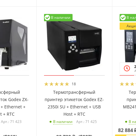
В наличии
В на
Акци
18
нсферный
Термотрансферный
Те
ток Godex ZX-
принтер этикеток Godex EZ-
прин
 + Ethernet +
2350i SU + Ethernet + USB
MB241
t + RTC
Host + RTC
Арт.: 71 423
Арт.: 71 425
В наличии
В н
82 884