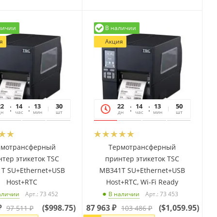
личии
В наличии
я
Акция
22
14
13
19
30
22
14
13
19
50
дн
час
мин
сек
шт
дн
час
мин
сек
шт
рмотрансферный
Термотрансферный
тер этикеток TSC
принтер этикеток TSC
T SU+Ethernet+USB
MB341T SU+Ethernet+USB
Host+RTC
Host+RTC, Wi-Fi Ready
Арт.: 73 452
Арт.: 73 453
аличии
В наличии
₽
(
$998.75
)
87 963
₽
(
$1,059.95
)
97 511
₽
103 486
₽