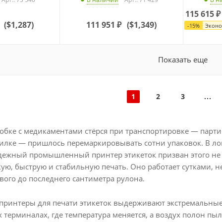
115 615
₽
(
$1,287
)
111 951
₽
(
$1,349
)
-
15
%
Экон
Показать еще
1
2
3
обке с медикаментами стёрся при транспортировке — парти
илке — пришлось перемаркировывать сотни упаковок. В л
дежный промышленный принтер этикеток призван этого не 
ую, быструю и стабильную печать. Оно работает сутками, не
вого до последнего сантиметра рулона.
интеры для печати этикеток выдерживают экстремальные на
х терминалах, где температура меняется, а воздух полон п