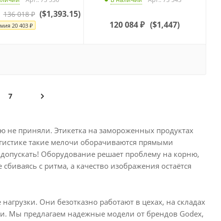
(
$1,393.15
)
136 018
₽
120 084
₽
(
$1,447
)
омия
20 403
₽
7
ю не приняли. Этикетка на замороженных продуктах
огистике такие мелочи оборачиваются прямыми
допускать! Оборудование решает проблему на корню,
 сбиваясь с ритма, а качество изображения остаётся
грузки. Они безотказно работают в цехах, на складах
ыли. Мы предлагаем надежные модели от брендов Godex,