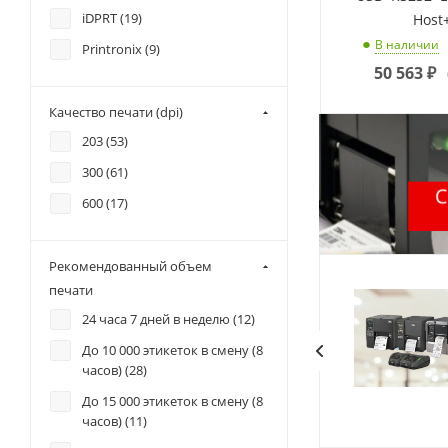
iDPRT (
19
)
Host
В наличии
Printronix (
9
)
50 563
₽
Качество печати (dpi)
203 (
53
)
300 (
61
)
600 (
17
)
Рекомендованный объем
печати
24 часа 7 дней в неделю (
12
)
До 10 000 этикеток в смену (8
часов) (
28
)
До 15 000 этикеток в смену (8
часов) (
11
)