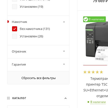
79 669
₽
Установлен (
19
)
В наличии
Намотчик
без намотчика (
131
)
Установлен (
26
)
Отрезчик
Гарантия
Сбросить все фильтры
Термотра
принтер TSC
SU+Ethernet+U
отдел
КАТАЛОГ
В наличии