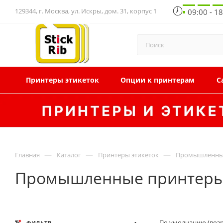
129344, г. Москва, ул. Искры, дом. 31, корпус 1
09:00 - 1
Принтеры этикеток
Опции к принтерам
С
—
—
—
Главная
Каталог
Принтеры этикеток
Промышленные
Промышленные принтеры э
По умолчанию (воз
ФИЛЬТР