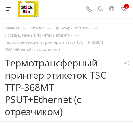
0
—
—
—
Главная
Каталог
Принтеры этикеток
—
Промышленные принтеры этикеток
Термотрансферный принтер этикеток TSC TTP-368MT
PSUT+Ethernet (с отрезчиком)
Термотрансферный
принтер этикеток TSC
TTP-368MT
PSUT+Ethernet (с
отрезчиком)