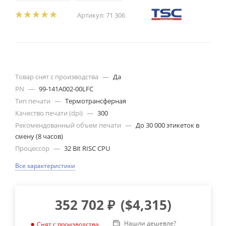
Артикул:
71 306
Товар снят с производства
—
Да
PN
—
99-141A002-00LFC
Тип печати
—
Термотрансферная
Качество печати (dpi)
—
300
Рекомендованный объем печати
—
До 30 000 этикеток в
смену (8 часов)
Процессор
—
32 Bit RISC CPU
Все характеристики
352 702
₽
(
$4,315
)
Нашли дешевле?
Снят с производства