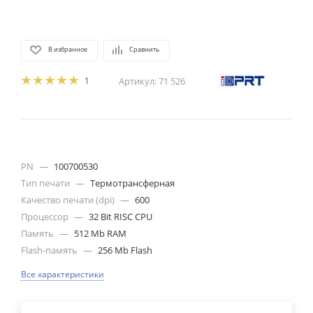
В избранное
Сравнить
1
Артикул:
71 526
PN
—
100700530
Тип печати
—
Термотрансферная
Качество печати (dpi)
—
600
Процессор
—
32 Bit RISC CPU
Память
—
512 Mb RAM
Flash-память
—
256 Mb Flash
Все характеристики