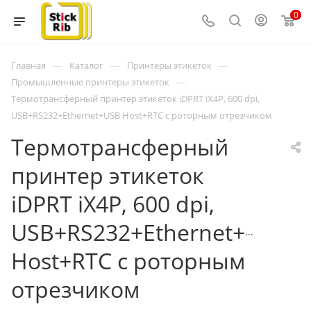
0
—
—
—
Главная
Каталог
Принтеры этикеток
—
Промышленные принтеры этикеток
Термотрансферный принтер этикеток iDPRT iX4P, 600 dpi,
USB+RS232+Ethernet+USB Host+RTC с роторным отрезчиком
Термотрансферный
принтер этикеток
iDPRT iX4P, 600 dpi,
USB+RS232+Ethernet+USB
Host+RTC с роторным
отрезчиком