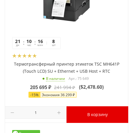
21
10
16
10
8
дн
час
мин
сек
шт
Термотрансферный принтер этикеток TSC MH641P
(Touch LCD) SU + Ethernet + USB Host + RTC
Арт.: 75 649
В наличии
(
$2,478.60
)
205 695
₽
241 994
₽
-
15
%
Экономия
36 299
₽
В корзину