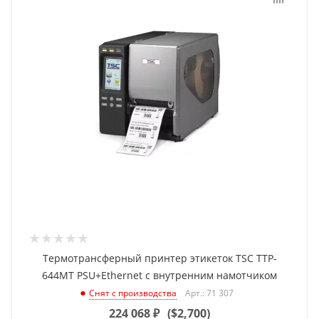
Термотрансферный принтер этикеток TSC TTP-
644MT PSU+Ethernet с внутренним намотчиком
Арт.: 71 307
Снят с производства
224 068
₽
(
$2,700
)