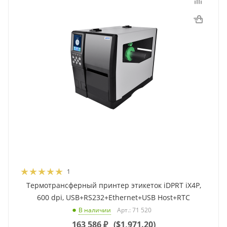
1
Термотрансферный принтер этикеток iDPRT iX4P,
600 dpi, USB+RS232+Ethernet+USB Host+RTC
Арт.: 71 520
В наличии
163 586
₽
(
$1,971.20
)