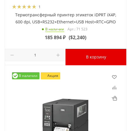
1
Термотрансферный принтер этикеток iDPRT iX4P,
600 dpi, USB+RS232+Ethernet+USB Host+RTC+GPIO
Арт.: 71 523
В наличии
185 894
₽
(
$2,240
)
В корзину
В наличии
Акция