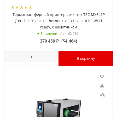
Термотрансферный принтер этикеток TSC MX641P
(Touch LCD) SU + Ethernet + USB Host + RTC, Wi-Fi
ready, с намотчиком
Арт.: 62 980
В наличии
370 459
₽
(
$4,464
)
В корзину