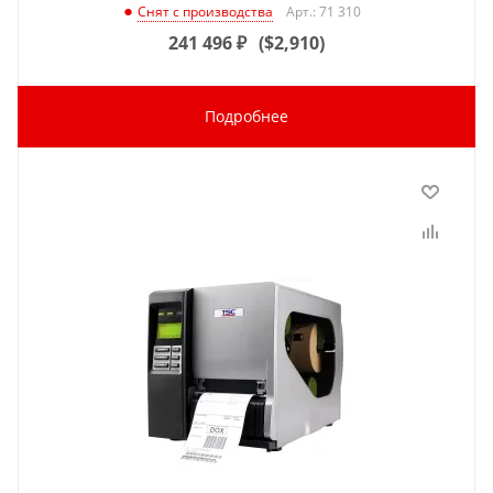
Арт.: 71 310
Снят с производства
241 496
₽
(
$2,910
)
Подробнее