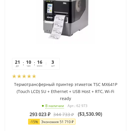
21
10
16
10
3
дн
час
мин
сек
шт
Термотрансферный принтер этикеток TSC MX641P
(Touch LCD) SU + Ethernet + USB Host + RTC, Wi-Fi
ready
Арт.: 62 973
В наличии
(
$3,530.90
)
293 023
₽
344 733
₽
-
15
%
Экономия
51 710
₽