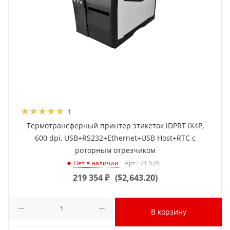
1
Термотрансферный принтер этикеток iDPRT iX4P,
600 dpi, USB+RS232+Ethernet+USB Host+RTC с
роторным отрезчиком
Арт.: 71 526
Нет в наличии
219 354
₽
(
$2,643.20
)
В корзину