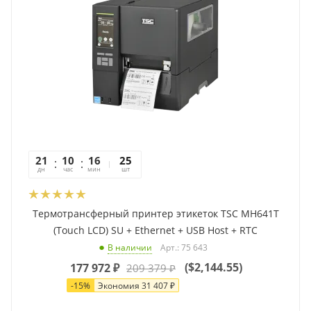
21
10
16
10
25
дн
час
мин
сек
шт
Термотрансферный принтер этикеток TSC MH641T
(Touch LCD) SU + Ethernet + USB Host + RTC
Арт.: 75 643
В наличии
(
$2,144.55
)
177 972
₽
209 379
₽
-
15
%
Экономия
31 407
₽