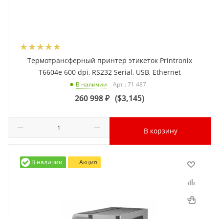
Термотрансферный принтер этикеток Printronix
T6604e 600 dpi, RS232 Serial, USB, Ethernet
Арт.: 71 487
В наличии
260 998
₽
(
$3,145
)
В корзину
В наличии
Акция