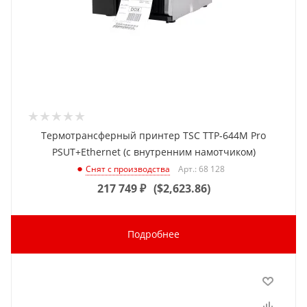
Термотрансферный принтер TSC TTP-644M Pro
PSUT+Ethernet (с внутренним намотчиком)
Арт.: 68 128
Снят с производства
217 749
₽
(
$2,623.86
)
Подробнее