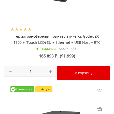
Термотрансферный принтер этикеток Godex ZX-
1600i+ (Touch LCD) SU + Ethernet + USB Host + RTC
Арт.: 71 433
В наличии
165 893
₽
(
$1,999
)
В корзину
В наличии
Акция