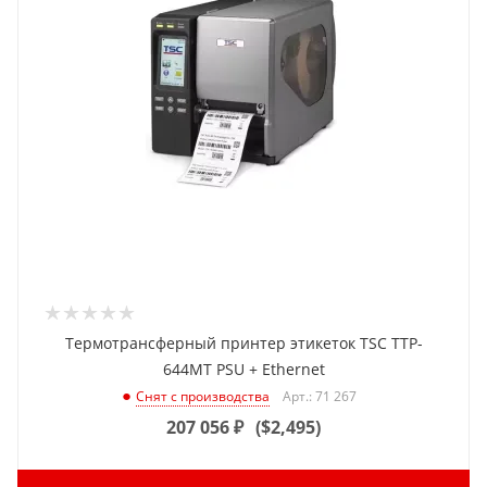
Термотрансферный принтер этикеток TSC TTP-
644MT PSU + Ethernet
Арт.: 71 267
Снят с производства
207 056
₽
(
$2,495
)