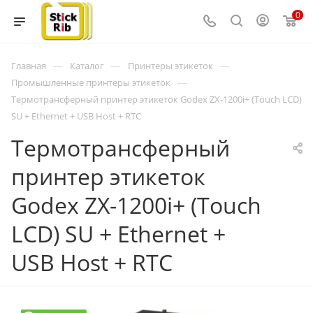
0
—
—
—
Главная
Каталог
Принтеры этикеток
—
Промышленные принтеры этикеток
Термотрансферный принтер этикеток Godex ZX-1200i+ (Touch LCD)
SU + Ethernet + USB Host + RTC
Термотрансферный
принтер этикеток
Godex ZX-1200i+ (Touch
LCD) SU + Ethernet +
USB Host + RTC