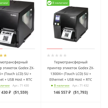
личии
В наличии
рмотрансферный
Термотрансферный
р этикеток Godex ZX-
принтер этикеток Godex ZX-
i+ (Touch LCD) SU +
1300Xi+ (Touch LCD) SU +
et + USB Host + RTC
Ethernet + USB Host + RTC
Арт.: 71 430
Арт.: 71 432
аличии
В наличии
 430
₽
(
$1,559
)
146 557
₽
(
$1,793
)