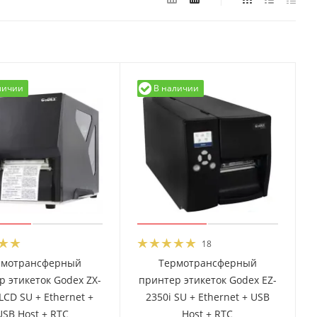
личии
В наличии
18
рмотрансферный
Термотрансферный
р этикеток Godex ZX-
принтер этикеток Godex EZ-
LCD SU + Ethernet +
2350i SU + Ethernet + USB
USB Host + RTC
Host + RTC