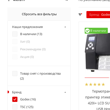
Сбросить все фильтры
Бренд:
Gode
Наши предложения
В наличии
В наличии (
13
)
Хит (
0
)
Рекомендуем (
0
)
Акция (
0
)
Товар снят с производства
(
2
)
Термотра
Бренд
принтер этике
Godex (
16
)
420i+ LCD SU
TSC (
125
)
USB Hos