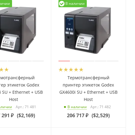
личии
В наличии
рмотрансферный
Термотрансферный
ер этикеток Godex
принтер этикеток Godex
 SU + Ethernet + USB
GX4600i SU + Ethernet + USB
Host
Host
Арт.: 71 481
Арт.: 71 482
аличии
В наличии
 291
₽
(
$2,169
)
206 717
₽
(
$2,529
)