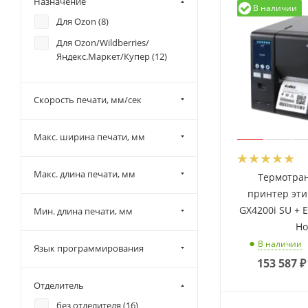
Назначение
В наличии
USB/RS-232/Ethernet/USB
Для Ozon (
8
)
Host/RTC/Bluetooth (
0
)
Для Ozon/Wildberries/
USB/RS-232/Ethernet/USB
Яндекс.Маркет/Купер (
12
)
Host/RTC/GPIO (
0
)
USB/RS-232/Ethernet/USB
Скорость печати, мм/сек
Host/RTC/WiFi (
0
)
USB/RS-232/Ethernet/USB-
host (
16
)
Макс. ширина печати, мм
USB/RS-232/Ethernet/USB-
host/LPT (
0
)
Макс. длина печати, мм
Термотра
USB/RS-232/LPT/Ethernet/Wi-
принтер эти
Fi (
0
)
GX4200i SU + 
Мин. длина печати, мм
Ho
В наличии
Язык программирования
153 587
₽
Отделитель
без отделителя (
16
)