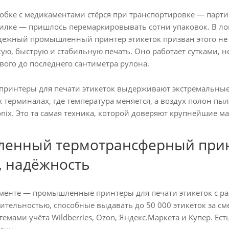
обке с медикаментами стёрся при транспортировке — парти
илке — пришлось перемаркировывать сотни упаковок. В л
дежный промышленный принтер этикеток призван этого не 
ую, быструю и стабильную печать. Оно работает сутками, не
вого до последнего сантиметра рулона.
интеры для печати этикеток выдерживают экстремальные на
х терминалах, где температура меняется, а воздух полон п
tronix. Это та самая техника, которой доверяют крупнейшие
енный термотрансферный принт
, надёжность
менте — промышленные принтеры для печати этикеток с разр
ительностью, способные выдавать до 50 000 этикеток за см
темами учёта Wildberries, Ozon, Яндекс.Маркета и Купер. Е