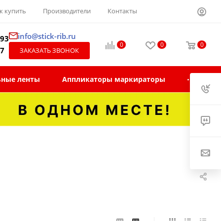
к купить
Производители
Контакты
info@stick-rib.ru
-93
0
0
0
97
ЗАКАЗАТЬ ЗВОНОК
ьные ленты
Аппликаторы маркираторы