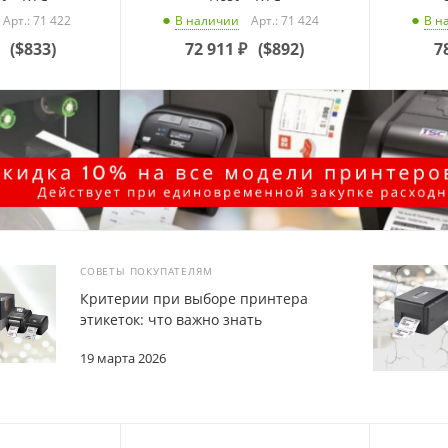
Арт.: 71 422
Арт.: 71 424
В наличии
В н
(
$833
)
72 911
₽
(
$892
)
7
СОВЕТЫ ПОКУПАТЕЛЯМ
Критерии при выборе принтера
этикеток: что важно знать
19 марта 2026