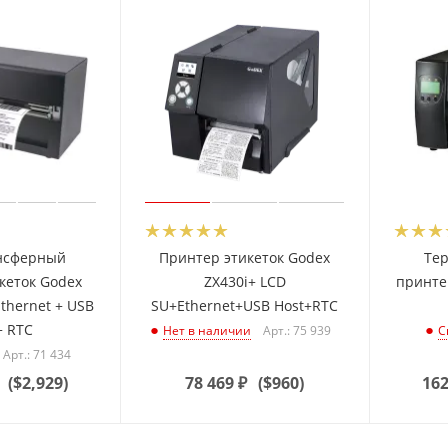
нсферный
Принтер этикеток Godex
Те
кеток Godex
ZX430i+ LCD
принте
Ethernet + USB
SU+Ethernet+USB Host+RTC
+ RTC
Арт.: 75 939
Нет в наличии
С
Арт.: 71 434
(
$2,929
)
78 469
₽
(
$960
)
162