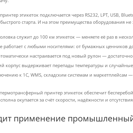
ачу.
нтер этикеток подключается через RS232, LPT, USB, Blueto
 быстрого старта. И на этом преимущества оборудования не
ловка служит до 100 км этикеток — меняете её раз в нескол
 работает с любыми носителями: от бумажных ценников до 
томатически настраивается под новый рулон — достаточно 
й корпус выдерживает перепады температуры и случайные
ючению к 1С, WMS, складским системам и маркетплейсам — 
рмотрансферный принтер этикеток обеспечит бесперебойну
 сполна окупается за счёт скорости, надёжности и отсутствия
дит применение промышленный 