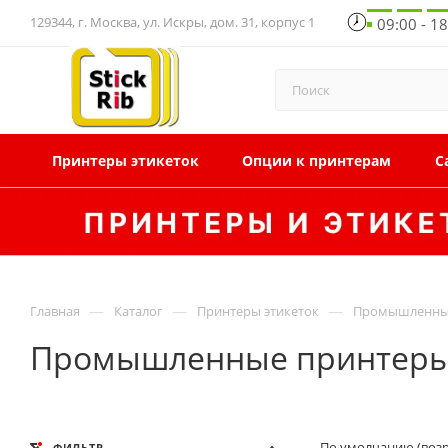
129344, г. Москва, ул. Искры, дом. 31, корпус 1
09:00 - 1
Принтеры этикеток
Опции к принтерам
С
—
—
—
Главная
Каталог
Принтеры этикеток
Промышленные
Промышленные принтеры э
По умолчанию (воз
ФИЛЬТР