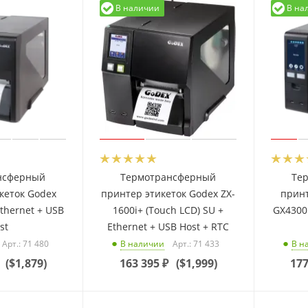
В наличии
В на
нсферный
Термотрансферный
Те
кеток Godex
принтер этикеток Godex ZX-
принт
Ethernet + USB
1600i+ (Touch LCD) SU +
GX4300i
st
Ethernet + USB Host + RTC
Арт.: 71 480
Арт.: 71 433
В наличии
В н
(
$1,879
)
163 395
₽
(
$1,999
)
177