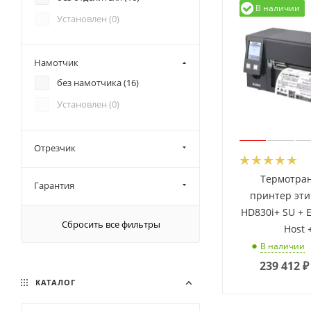
В наличии
Установлен (
0
)
Намотчик
без намотчика (
16
)
Установлен (
0
)
Отрезчик
Термотра
Гарантия
принтер эти
HD830i+ SU + 
Сбросить все фильтры
Host 
В наличии
239 412
₽
КАТАЛОГ