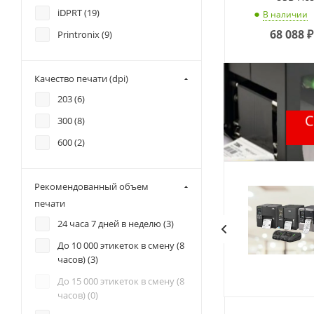
iDPRT (
19
)
В наличии
68 088
₽
Printronix (
9
)
Качество печати (dpi)
203 (
6
)
300 (
8
)
600 (
2
)
Рекомендованный объем
печати
24 часа 7 дней в неделю (
3
)
До 10 000 этикеток в смену (8
часов) (
3
)
До 15 000 этикеток в смену (8
часов) (
0
)