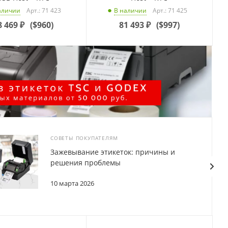
Арт.: 71 423
Арт.: 71 425
аличии
В наличии
8 469
₽
(
$960
)
81 493
₽
(
$997
)
СОВЕТЫ ПОКУПАТЕЛЯМ
Зажевывание этикеток: причины и
решения проблемы
10 марта 2026