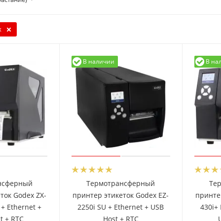
x
В наличии
В на
нсферный
Термотрансферный
Те
ток Godex ZX-
принтер этикеток Godex EZ-
принте
 + Ethernet +
2250i SU + Ethernet + USB
430i+ 
t + RTC
Host + RTC