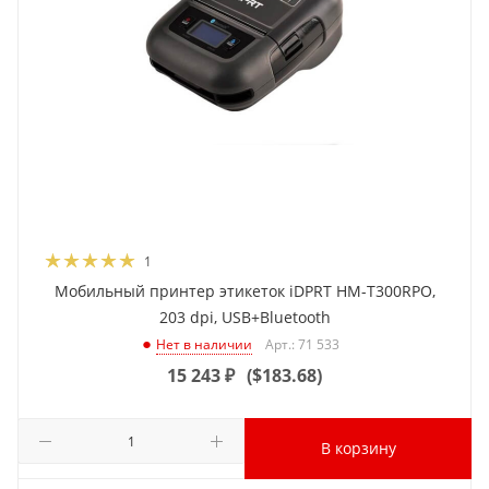
1
Мобильный принтер этикеток iDPRT HM-T300RPO,
203 dpi, USB+Bluetooth
Арт.: 71 533
Нет в наличии
15 243
₽
(
$183.68
)
В корзину