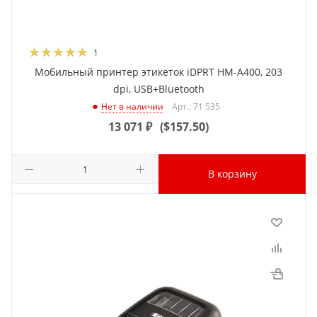
1
Мобильный принтер этикеток iDPRT HM-A400, 203
dpi, USB+Bluetooth
Арт.: 71 535
Нет в наличии
13 071
₽
(
$157.50
)
В корзину