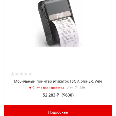
Мобильный принтер этикеток TSC Alpha-2R, WiFi
Арт.: 71 289
Снят с производства
52 283
₽
(
$630
)
Подробнее