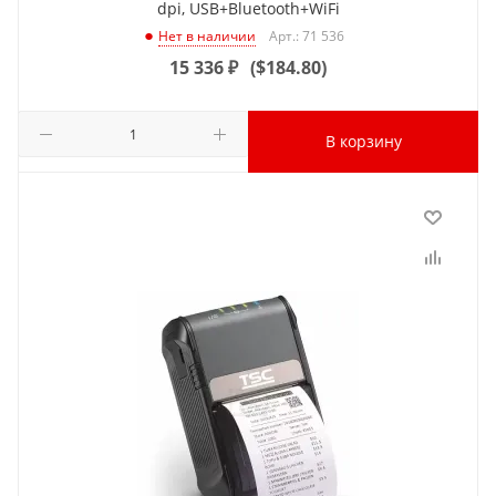
dpi, USB+Bluetooth+WiFi
Арт.: 71 536
Нет в наличии
15 336
₽
(
$184.80
)
В корзину