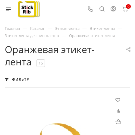
0
—
—
—
—
Главная
Каталог
Этикет-лента
Этикет-ленты
—
Этикет-лента для пистолетов
Оранжевая этикет-лента
Оранжевая этикет-
лента
16
ФИЛЬТР