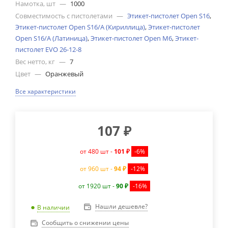
Намотка, шт
—
1000
Совместимость с пистолетами
—
Этикет-пистолет Open S16
,
Этикет-пистолет Open S16/А (Кириллица)
,
Этикет-пистолет
Open S16/А (Латиница)
,
Этикет-пистолет Open M6
,
Этикет-
пистолет EVO 26-12-8
Вес нетто, кг
—
7
Цвет
—
Оранжевый
Все характеристики
107
₽
от 480 шт -
101 ₽
-6%
от 960 шт -
94 ₽
-12%
от 1920 шт -
90 ₽
-16%
Нашли дешевле?
В наличии
Сообщить о снижении цены