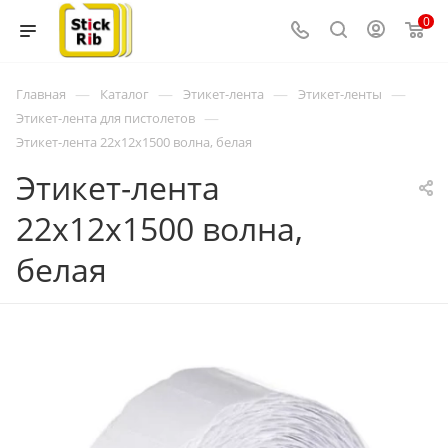
0
—
—
—
—
Главная
Каталог
Этикет-лента
Этикет-ленты
—
Этикет-лента для пистолетов
Этикет-лента 22x12x1500 волна, белая
Этикет-лента
22x12x1500 волна,
белая