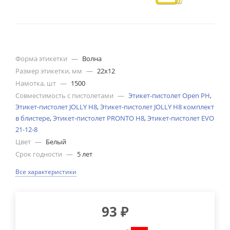
Форма этикетки
—
Волна
Размер этикетки, мм
—
22х12
Намотка, шт
—
1500
Совместимость с пистолетами
—
Этикет-пистолет Open PH
,
Этикет-пистолет JOLLY H8
,
Этикет-пистолет JOLLY H8 комплект
в блистере
,
Этикет-пистолет PRONTO H8
,
Этикет-пистолет EVO
21-12-8
Цвет
—
Белый
Срок годности
—
5 лет
Все характеристики
93
₽