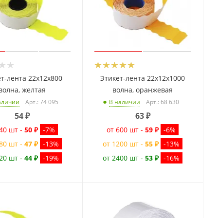
т-лента 22x12x800
Этикет-лента 22x12x1000
волна, желтая
волна, оранжевая
Арт.: 74 095
Арт.: 68 630
аличии
В наличии
54
₽
63
₽
40 шт -
50 ₽
-7%
от 600 шт -
59 ₽
-6%
80 шт -
47 ₽
-13%
от 1200 шт -
55 ₽
-13%
20 шт -
44 ₽
-19%
от 2400 шт -
53 ₽
-16%