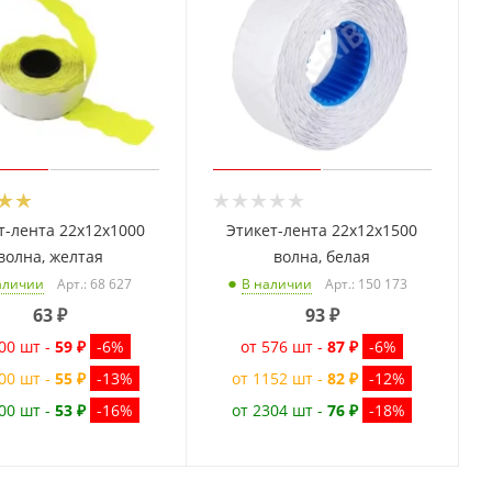
т-лента 22x12x1000
Этикет-лента 22x12x1500
волна, желтая
волна, белая
Арт.: 68 627
Арт.: 150 173
аличии
В наличии
63
₽
93
₽
00 шт -
59 ₽
-6%
от 576 шт -
87 ₽
-6%
00 шт -
55 ₽
-13%
от 1152 шт -
82 ₽
-12%
00 шт -
53 ₽
-16%
от 2304 шт -
76 ₽
-18%