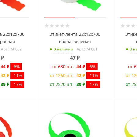
а 22x12x700
Этикет-лента 22x12x700
Этике
красная
волна, зеленая
Арт.: 74 082
Арт.: 74 081
В наличии
В н
₽
47
₽
-
44 ₽
-6%
от 630 шт -
44 ₽
-6%
от 6
-
42 ₽
-11%
от 1260 шт -
42 ₽
-11%
от 12
-
39 ₽
-17%
от 2520 шт -
39 ₽
-17%
от 25