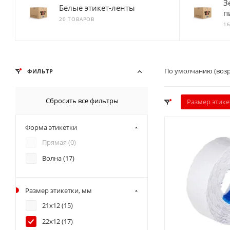
З
Белые этикет-ленты
п
20 ТОВАРОВ
1
По умолчанию (воз
ФИЛЬТР
Сбросить все фильтры
Размер этике
Форма этикетки
Прямая (
0
)
Волна (
17
)
Размер этикетки, мм
21х12 (
15
)
22х12 (
17
)