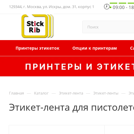
129344, г. Москва, ул. Искры, дом. 31, корпус 1
09:00 - 1
Принтеры этикеток
Опции к принтерам
С
—
—
—
—
Главная
Каталог
Этикет-лента
Этикет-ленты
Эт
Этикет-лента для пистолет