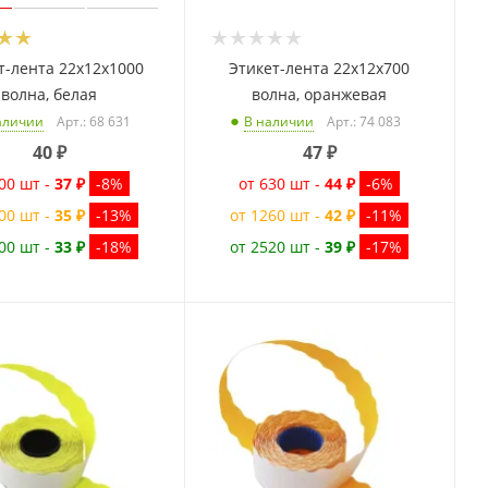
т-лента 22x12x1000
Этикет-лента 22x12x700
волна, белая
волна, оранжевая
Арт.: 68 631
Арт.: 74 083
аличии
В наличии
40
₽
47
₽
00 шт -
37 ₽
-8%
от 630 шт -
44 ₽
-6%
00 шт -
35 ₽
-13%
от 1260 шт -
42 ₽
-11%
00 шт -
33 ₽
-18%
от 2520 шт -
39 ₽
-17%