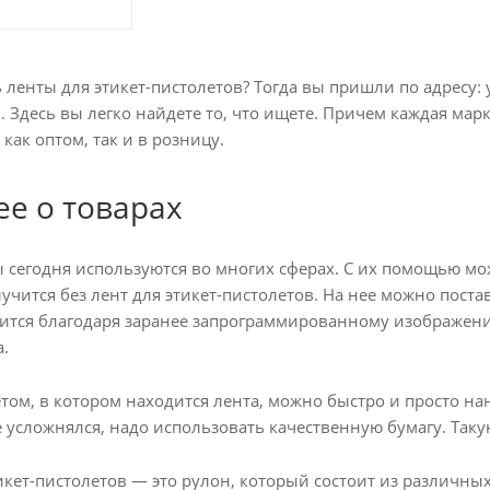
 ленты для этикет-пистолетов? Тогда вы пришли по адресу: 
. Здесь вы легко найдете то, что ищете. Причем каждая ма
как оптом, так и в розницу.
е о товарах
ы сегодня используются во многих сферах. С их помощью 
лучится без лент для этикет-пистолетов. На нее можно поста
сится благодаря заранее запрограммированному изображени
.
том, в котором находится лента, можно быстро и просто н
е усложнялся, надо использовать качественную бумагу. Так
этикет-пистолетов — это рулон, который состоит из различ