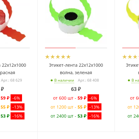
а 22x12x1000
Этикет-лента 22x12x1000
Этике
красная
волна, зеленая
Арт.: 68 629
Арт.: 68 408
В наличии
В н
₽
63
₽
-
59 ₽
-6%
от 600 шт -
59 ₽
-6%
от 6
-
55 ₽
-13%
от 1200 шт -
55 ₽
-13%
от 12
-
53 ₽
-16%
от 2400 шт -
53 ₽
-16%
от 24