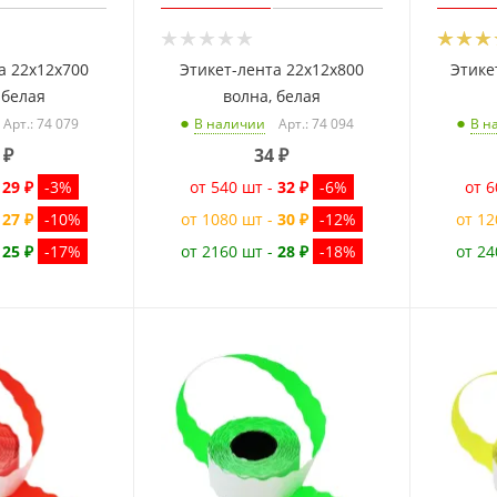
а 22x12x700
Этикет-лента 22x12x800
Этике
 белая
волна, белая
Арт.: 74 079
Арт.: 74 094
В наличии
В н
₽
34
₽
-
29 ₽
-3%
от 540 шт -
32 ₽
-6%
от 6
-
27 ₽
-10%
от 1080 шт -
30 ₽
-12%
от 12
-
25 ₽
-17%
от 2160 шт -
28 ₽
-18%
от 24