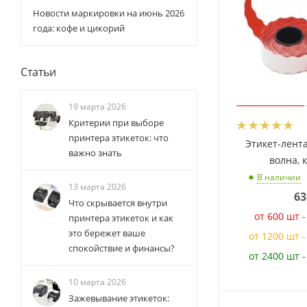
Новости маркировки на июнь 2026
года: кофе и цикорий
Статьи
19 марта 2026
Критерии при выборе
принтера этикеток: что
Этикет-лент
важно знать
волна, 
В наличии
13 марта 2026
63
Что скрывается внутри
от 600 шт 
принтера этикеток и как
это бережет ваше
от 1200 шт 
спокойствие и финансы?
от 2400 шт 
10 марта 2026
Зажевывание этикеток: