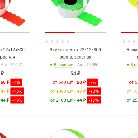
а 22x12x800
Этикет-лента 22x12x800
Этике
красная
волна, зеленая
Арт.: 74 097
Арт.: 74 096
В наличии
В н
₽
54
₽
-
50 ₽
-7%
от 540 шт -
50 ₽
-7%
от 5
-
47 ₽
-13%
от 1080 шт -
47 ₽
-13%
от 10
-
44 ₽
-19%
от 2160 шт -
44 ₽
-19%
от 25