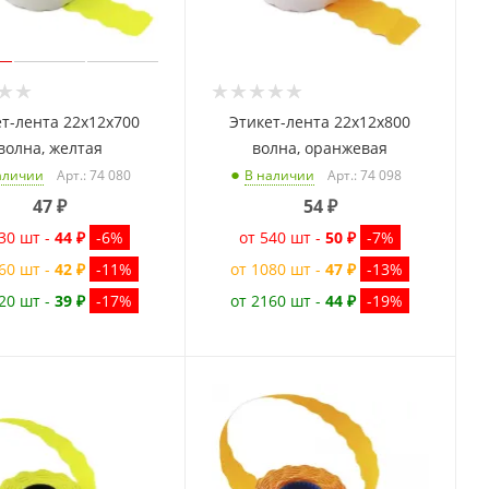
т-лента 22x12x700
Этикет-лента 22x12x800
волна, желтая
волна, оранжевая
Арт.: 74 080
Арт.: 74 098
аличии
В наличии
47
₽
54
₽
30 шт -
44 ₽
-6%
от 540 шт -
50 ₽
-7%
60 шт -
42 ₽
-11%
от 1080 шт -
47 ₽
-13%
20 шт -
39 ₽
-17%
от 2160 шт -
44 ₽
-19%