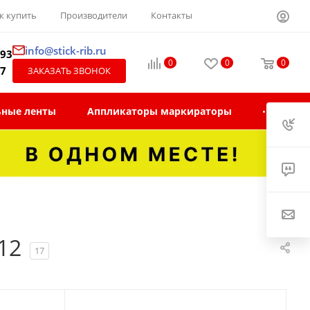
к купить
Производители
Контакты
info@stick-rib.ru
-93
0
0
0
97
ЗАКАЗАТЬ ЗВОНОК
ьные ленты
Аппликаторы маркираторы
12
17