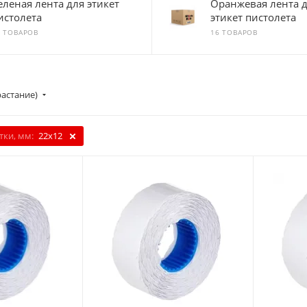
еленая лента для этикет
Оранжевая лента 
истолета
этикет пистолета
6 ТОВАРОВ
16 ТОВАРОВ
растание)
тки, мм:
22х12