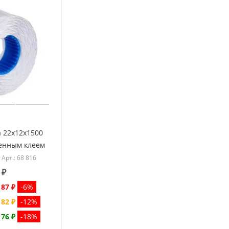
а 22x12x1500
ленным клеем
Арт.: 68 816
₽
-
87 ₽
-6%
-
82 ₽
-12%
-
76 ₽
-18%