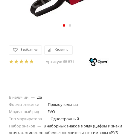
В избранное
Сравнить
Артикул:
68 831
В наличии
—
Да
Форма этикетки
—
Прямоугольная
Модельный ряд
—
EVO
Тип маркиратора
—
Однострочный
Набор знаков
—
8 наборных знаков в ряду (цифры и знаки
«точка», «тире», «пробел», дополнительные символы «РУБ-