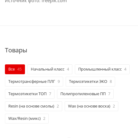
Источник фото: freepik.com
Товары
Все
45
Начальный класс
4
Промышленный класс
4
Термотрансферные ПЛГ
9
Термоэтикетки ЭКО
8
Термоэтикетки ТОП
7
Полипропиленовые ПП
7
Resin (на основе смолы)
2
Wax (на основе воска)
2
Wax/Resin (микс)
2